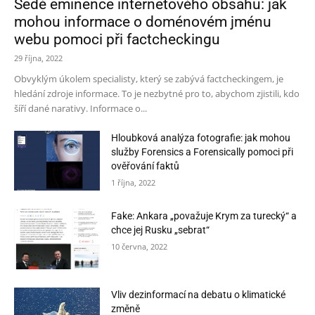
Šedé eminence internetového obsahu: jak
mohou informace o doménovém jménu
webu pomoci při factcheckingu
29 října, 2022
Obvyklým úkolem specialisty, který se zabývá factcheckingem, je
hledání zdroje informace. To je nezbytné pro to, abychom zjistili, kdo
šíří dané narativy. Informace o...
Hloubková analýza fotografie: jak mohou
služby Forensics a Forensically pomoci při
ověřování faktů
1 října, 2022
Fake: Ankara „považuje Krym za turecký“ a
chce jej Rusku „sebrat“
10 června, 2022
Vliv dezinformací na debatu o klimatické
změně