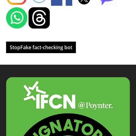
StopFake fact-checking bot