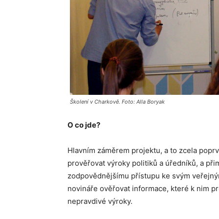
Školení v Charkově. Foto: Alla Boryak
O co jde?
Hlavním záměrem projektu, a to zcela poprvé
prověřovat výroky politiků a úředníků, a př
zodpovědnějšímu přístupu ke svým veřejným
novináře ověřovat informace, které k nim pro
nepravdivé výroky.