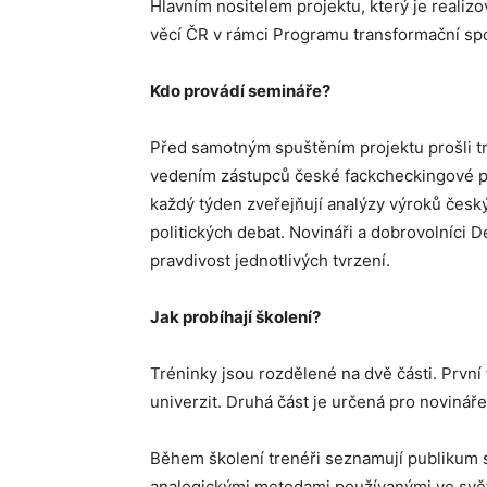
Hlavním nositelem projektu, který je realiz
věcí ČR v rámci Programu transformační sp
Kdo provádí semináře?
Před samotným spuštěním projektu prošli t
vedením zástupců české fackcheckingové 
každý týden zveřejňují analýzy výroků českýc
politických debat. Novináři a dobrovolníci 
pravdivost jednotlivých tvrzení.
Jak probíhají školení?
Tréninky jsou rozdělené na dvě části. První
univerzit. Druhá část je určená pro novináře 
Během školení trenéři seznamují publikum 
analogickými metodami používanými ve světě