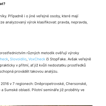
at?
níky. Případně i o jiné veřejné osoby, které mají
k lze analyzovaný výrok klasifikovat: pravda, nepravda,
é prostřednictvím různých metodik ověřují výroky
check
,
Slovoidilo
,
VoxCheck
či StopFake. Avšak veřejně
rakticky v přítmí, ať již kvůli nedostatku prostředků
a schopná provádět takovou analýzu.
 2016 v 7 regionech: Dněpropetrovské, Chersonské,
a Sumské oblasti. Pilotní semináře již proběhly ve