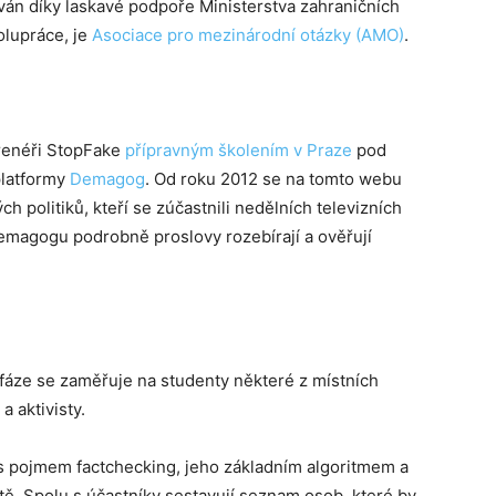
ován díky laskavé podpoře Ministerstva zahraničních
olupráce, je
Asociace pro mezinárodní otázky (AMO)
.
renéři StopFake
přípravným školením v Praze
pod
platformy
Demagog
. Od roku 2012 se na tomto webu
h politiků, kteří se zúčastnili nedělních televizních
Demagogu podrobně proslovy rozebírají a ověřují
 fáze se zaměřuje na studenty některé z místních
a aktivisty.
s pojmem factchecking, jeho základním algoritmem a
. Spolu s účastníky sestavují seznam osob, které by