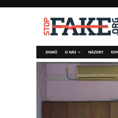
StopFake
DOMŮ
O NÁS
NÁZORY
KO