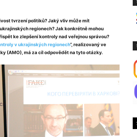
vost tvrzení politiků? Jaký vliv může mít
v ukrajinských regionech? Jak konkrétně mohou
 přispět ke zlepšení kontroly nad veřejnou správou?
ontroly v ukrajinských regionech
“, realizovaný ve
zky (AMO), má za cíl odpovědět na tyto otázky.