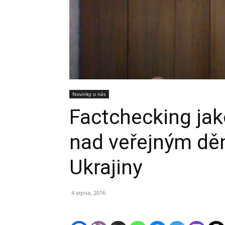
Novinky o nás
Factchecking jak
nad veřejným dě
Ukrajiny
4 srpna, 2016