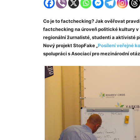
Co je to factchecking? Jak ověřovat pravdi
factchecking na úroveň politické kultury 
regionální žurnalisté, studenti a aktivisté
Nový projekt StopFake „
Posílení veřejné k
spolupráci s Asociací pro mezinárodní otá