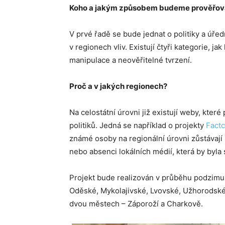
Koho a jakým způsobem budeme prověřov
V prvé řadě se bude jednat o politiky a úřed
v regionech vliv. Existují čtyři kategorie, ja
manipulace a neověřitelné tvrzení.
Proč a v jakých regionech?
Na celostátní úrovni již existují weby, kter
politiků. Jedná se například o projekty
Fact
známé osoby na regionální úrovni zůstávají p
nebo absenci lokálních médií, která by byl
Projekt bude realizován v průběhu podzimu
Oděské, Mykolajivské, Lvovské, Užhorodské 
dvou městech – Záporoží a Charkově.