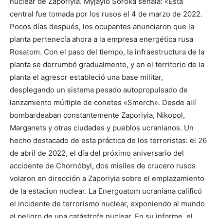
nuclear de Zaporiyia. Myjaylo Soroka señala: «Esta
central fue tomada por los rusos el 4 de marzo de 2022.
Pocos días después, los ocupantes anunciaron que la
planta pertenecía ahora a la empresa energética rusa
Rosatom. Con el paso del tiempo, la infraestructura de la
planta se derrumbó gradualmente, y en el territorio de la
planta el agresor estableció una base militar,
desplegando un sistema pesado autopropulsado de
lanzamiento múltiple de cohetes «Smerch». Desde allí
bombardeaban constantemente Zaporiyia, Nikopol,
Marganets y otras ciudades y pueblos ucranianos. Un
hecho destacado de esta práctica de los terroristas: el 26
de abril de 2022, el día del próximo aniversario del
accidente de Chornóbyl, dos misiles de crucero rusos
volaron en dirección a Zaporiyia sobre el emplazamiento
de la estacion nuclear. La Energoatom ucraniana calificó
el incidente de terrorismo nuclear, exponiendo al mundo
al peligro de una catástrofe nuclear. En su informe, el