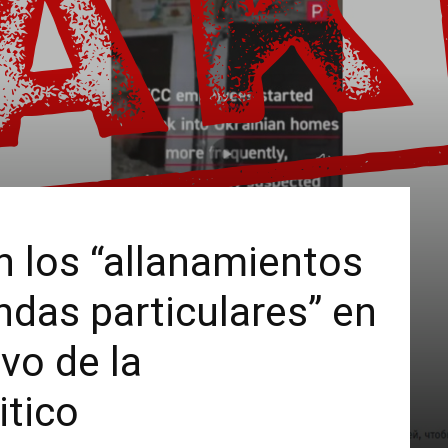
 los “allanamientos
ndas particulares” en
vo de la
itico