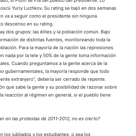
so, si Putin se iría del puesto del presidente. Lo
oscú Yuriy Luzhkov. Su rating se bajó en dos semanas
tin va a seguir como el presidente sin ninguna
to descenso en su rating.
y dos grupos: las élites y la población común. Bajo
formación de distintas fuentes, monitoreando toda la
lación. Para la mayoría de la nación las represiones
n nada por la tele y 50% de la gente toma información
atales. Cuando preguntamos a la gente acerca de la
 no gubernamentales, la mayoría responde que todo
gente extranjero”, debería ser cerrado de repente.
ón que sabe la gente y su posibilidad de razonar sobre
a reacción al régimen en general, si el pueblo tiene
n en las protestas de 2011-2012, no es cierto?
n los jubilados y los estudiantes, o sea los