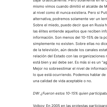
bajar drásticamente. Pero solamente en el ca
mismo vimos cuando dimitió el alcalde de M
al nivel como él nunca existiera. Pero si Pu
alternativa, podremos solamente ver un len
Sobre el miedo, puedo decir que en Rusia ha
las élites entiende aquellos que reciben in
información. Son menos del 10-15% de la pob
simplemente no existen. Sobre ellas no dice
de la televisión, aún desde los canales est
relación del Estado con las organizaciones
está bien y así debe ser. Es más si es un “a
Mejor no sobreestimar el nivel de informaci
lo que está ocurriendo. Podemos hablar de l
una calidad de vida aceptable o no.
DW: ¿Fueron estos 10-15% quien participaba
Volkov: En 2005 en las protestas participaro