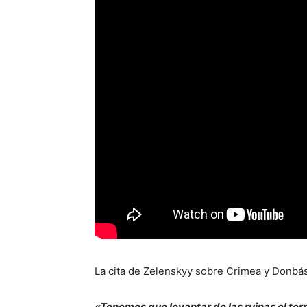
La cita de Zelenskyy sobre Crimea y Donbás
«Tenemos que levantar de las ruinas el terr