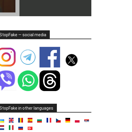
StopFake — social media
StopFake in other languages