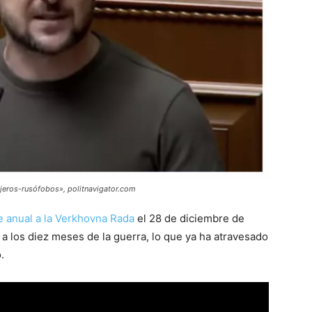
jeros-rusófobos», politnavigator.com
e anual a la Verkhovna Rada
el 28 de diciembre de
a los diez meses de la guerra, lo que ya ha atravesado
.