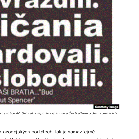
 osvobodili“. Snímek z reportu organizace Čeští elfové o dezinformacích
zpravodajských portálech, tak je samozřejmě