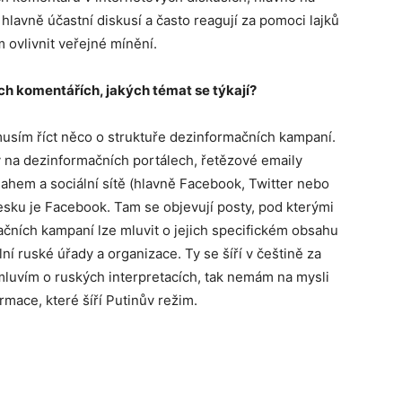
 hlavně účastní diskusí a často reagují za pomoci lajků
 ovlivnit veřejné mínění.
h komentářích, jakých témat se týkají?
usím říct něco o struktuře dezinformačních kampaní.
ky na dezinformačních portálech, řetězové emaily
hem a sociální sítě (hlavně Facebook, Twitter nebo
Česku je Facebook. Tam se objevují posty, pod kterými
ačních kampaní lze mluvit o jejich specifickém obsahu
iální ruské úřady a organizace. Ty se šíří v češtině za
luvím o ruských interpretacích, tak nemám na mysli
mace, které šíří Putinův režim.