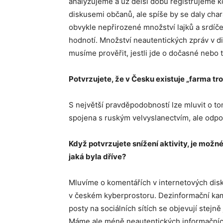
analyzujeme a už delší dobu registrujeme k
diskusemi občanů, ale spíše by se daly cha
obvykle nepřirozené množství lajků a srdíče
hodnotí. Množství neautentických zpráv v di
musíme prověřit, jestli jde o dočasné nebo t
Potvrzujete, že v Česku existuje „farma tro
S největší pravděpodobností lze mluvit o t
spojena s ruským velvyslanectvím, ale odp
Když potvrzujete snížení aktivity, je možné
jaká byla dříve?
Mluvíme o komentářích v internetových disk
v českém kyberprostoru. Dezinformační kamp
posty na sociálních sítích se objevují stejn
Máme ale méně neautentických informačních