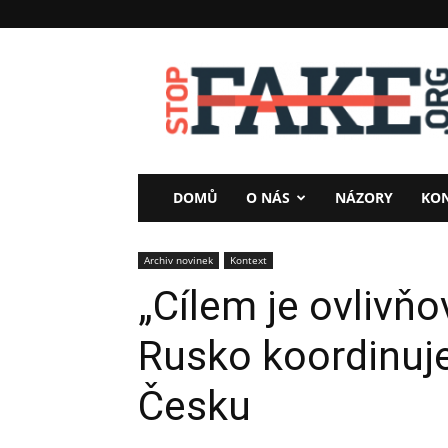
StopFake
DOMŮ
O NÁS
NÁZORY
KO
Archiv novinek
Kontext
„Cílem je ovlivňo
Rusko koordinuj
Česku