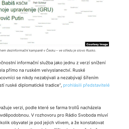
během dezinformační kampaně v Česku – ve středu je slovo Rusko.
čnostní informační služba jako jednu z verzí snížení
ázela přímo na ruském velvyslanectví. Ruské
acovníci se nikdy nezabývali a nezabývají šířením
stí ruské diplomatické tradice“,
prohlásili představitelé
ažuje verzi, podle které se farma trollů nacházela
ravděpodobnou. V rozhovoru pro Rádio Svoboda mluví
 kolik obyvatel je pod jejich vlivem, a že konstatovat