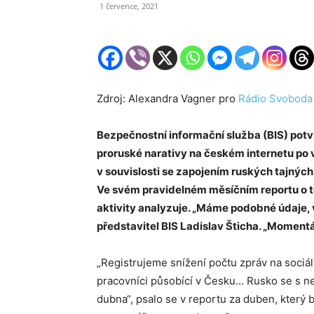
1 července, 2021
Zdroj: Alexandra Vagner pro
Rádio Svoboda
Bezpečnostní informační služba (BIS) potvrdi
proruské narativy na českém internetu po 
v souvislosti se zapojením ruských tajnýc
Ve svém pravidelném měsíčním reportu o t
aktivity analyzuje. „Máme podobné údaje, 
představitel BIS Ladislav Šticha. „Momentá
„Registrujeme snížení počtu zpráv na sociáln
pracovníci působící v Česku… Rusko se s nej
dubna“, psalo se v reportu za duben, který 