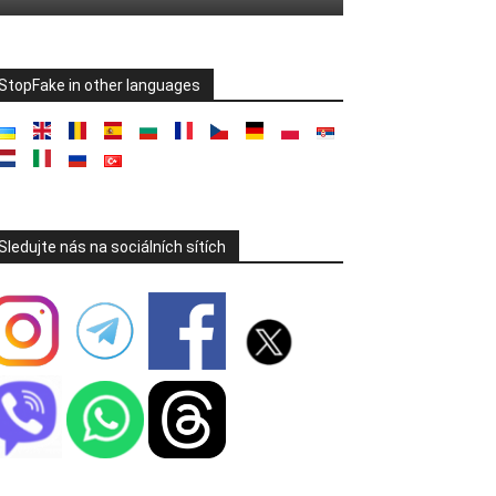
StopFake in other languages
Sledujte nás na sociálních sítích