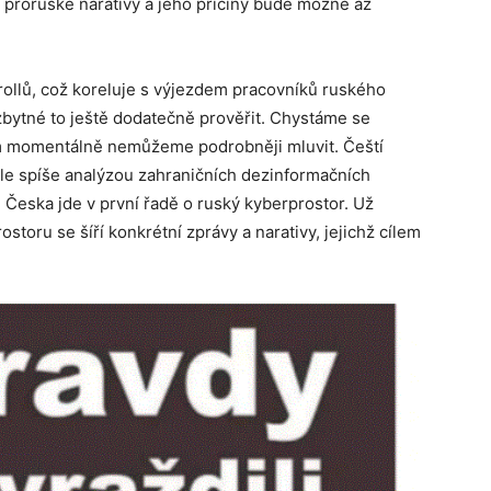
ch proruské narativy a jeho příčiny bude možné až
ollů, což koreluje s výjezdem pracovníků ruského
zbytné to ještě dodatečně prověřit. Chystáme se
om momentálně nemůžeme podrobněji mluvit. Čeští
 ale spíše analýzou zahraničních dezinformačních
Česka jde v první řadě o ruský kyberprostor. Už
storu se šíří konkrétní zprávy a narativy, jejichž cílem