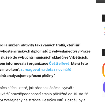
la snížení aktivity takzvaných trollů, kteří šíří
vyhoštění ruských diplomatů z velvyslanectví v Praze
h služeb do výbuchů muničních skladů ve Vrběticích.
om informovala i organizace
Čeští elfové
, která tyto
víme o tom“,
zareagoval na dotaz novinářů
lně analyzujeme přesné příčiny“.
ích sítích, které, jak předpokládáme, vytvářeli
větší pravděpodobností stáhlo přibližně od 19. do 26.
byl zveřejněný na stránce Českých elfů. Později byla