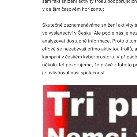
sám fakt snížení aktivity trollů podporující
v delším časovém horizontu:
Skutečně zaznamenáváme snížení aktivity tr
velvyslanectví v Česku. Ale podle nás je ne
analyzovat dostupné informace. Proto o t
elfové se nezabývají přímo aktivitou trollů,
kampaní v českém kyberprostoru. V případě 
několik let pozorujeme, že právě z tohoto pro
je ovlivňovat naši společnost.