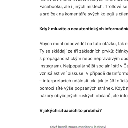
Facebooku, ale i jiných místech. Trollové se
a srdíček na komentáře svých kolegů s cílem
Když mluvíte o neautentických informačníc
Abych mohl odpovědět na tuto otázku, tak m
Ty se skládají ze tří základních prvků: člán
s propagandistickým nebo nepravdivým obsa
Instagram). Nejpopulárnější sociální sítí v 
vzniká aktivní diskuse. V případě dezinform
– interpretacích událostí tak, jak je šíří ofic
pomoci sítě výše popsaných stránek. Když m
názory obyčejných ruských občanů, ale infor
V jakých situacích to probíhá?