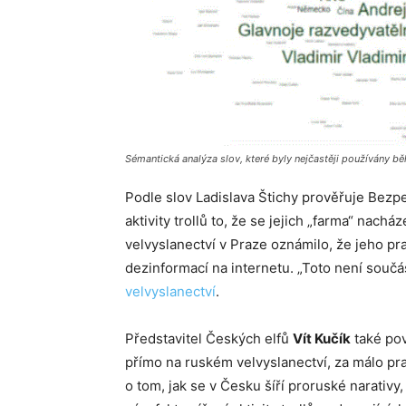
Sémantická analýza slov, které byly nejčastěji používány 
Podle slov Ladislava Štichy prověřuje Bezpe
aktivity trollů to, že se jejich „farma“ nach
velvyslanectví v Praze oznámilo, že jeho pr
dezinformací na internetu. „Toto není součá
velvyslanectví
.
Představitel Českých elfů
Vít Kučík
také pov
přímo na ruském velvyslanectví, za málo p
o tom, jak se v Česku šíří proruské narativy,