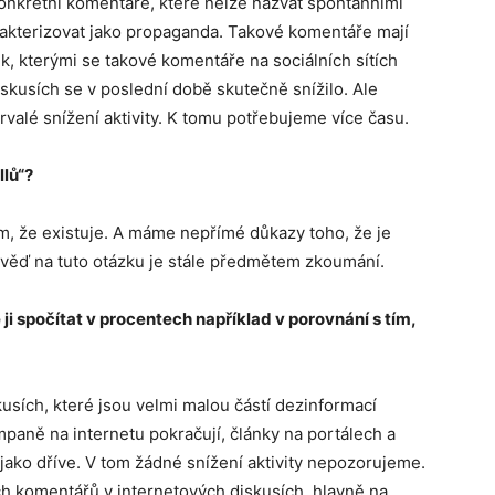
onkrétní komentáře, které nelze nazvat spontánními
rakterizovat jako propaganda. Takové komentáře mají
k, kterými se takové komentáře na sociálních sítích
skusích se v poslední době skutečně snížilo. Ale
rvalé snížení aktivity. K tomu potřebujeme více času.
llů“?
om, že existuje. A máme nepřímé důkazy toho, že je
ověď na tuto otázku je stále předmětem zkoumání.
 ji spočítat v procentech například v porovnání s tím,
usích, které jsou velmi malou částí dezinformací
aně na internetu pokračují, články na portálech a
ě jako dříve. V tom žádné snížení aktivity nepozorujeme.
 komentářů v internetových diskusích, hlavně na