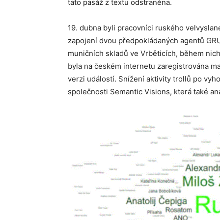
tato pasáž z textu odstraněna.
19. dubna byli pracovníci ruského velvysla
zapojení dvou předpokládaných agentů G
muničních skladů ve Vrběticích, během nich
byla na českém internetu zaregistrována ma
verzi událostí. Snížení aktivity trollů po vy
společnosti Semantic Visions, která také an