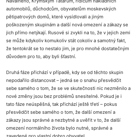
Navalného, Krymským Tatarům, řidičům nákladních
automobilů, důchodcům, obyvatelům moskevských
pětipatrových domů, které vysídlovali a jiným
poškozeným skupinám a další nová omezení a zákazy se
jich přímo netýkají. Rusové si zvykli na to, že v jejich zemi
se může kdykoliv komukoliv stát cokoliv a samotný fakt,
že tentokrát se to nestalo jim, je pro mnohé dostatečným
důvodem pro to, aby byli šťastní.
Druhá fáze přichází v případě, kdy se od těchto skupin
nepodařilo distancovat – jedná se o snahu přesvědčit
sebe samého o tom, že se ve skutečnosti nic nezměnilo a
nové změny jsou bez problémů snesitelné. Pokud je i
tato fáze neúspěšná, tak přichází ještě třetí – pokus
přesvědčit sebe samého o tom, že další omezení a
zákazy jsou správné a nezbytné a uvěřit v to, že další
omezení normálního života bylo nutné, správné a
zavedené pro vlastní dobro obyvatel.