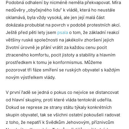
Podobná odhalení by nicméně neměla překvapovat. Míra
nedůvěry „obyčejného lidu“ k vládě, která ho neustále
oklamává, byla vždy vysoká, ale jen její malá část
dokázala probublat na povrch v podobě protestních akcí.
Ještě před pěti lety jsem
psala
o tom, že základní reakcí
většiny ruské společnosti na jakékoliv zhoršení jejich
životní úrovně je přání vrátit za každou cenu pocit
ztraceného komfortu, pocit jistoty a stability a hlavním
prostředkem k tomu je konformismus. Můžeme
pozorovat tři fáze smíření se ruských obyvatel s každým
novým výstřelkem vlády.
V první řadě se jedná o pokus co nejvíce se distancovat
od hlavní skupiny, proti které vláda tentokrát udeřila.
Dokud se represe ze strany státu týkaly konkrétních
skupin obyvatel, tak se všichni ostatní pokoušeli radovat
z toho, že nepatří k Svědkům Jehovovým, příznivcům