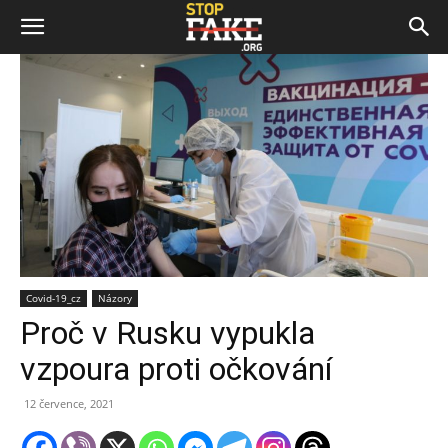
Covid-19_cz
Názory
Proč v Rusku vypukla
vzpoura proti očkování
12 července, 2021