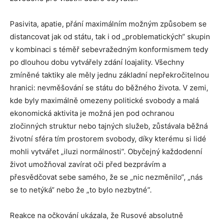
Pasivita, apatie, přání maximálním možným způsobem se
distancovat jak od státu, tak i od „problematických“ skupin
v kombinaci s téměř sebevražedným konformismem tedy
po dlouhou dobu vytvářely zdání loajality. Všechny
zmíněné taktiky ale měly jednu základní nepřekročitelnou
hranici: nevměšování se státu do běžného života. V zemi,
kde byly maximálně omezeny politické svobody a malá
ekonomická aktivita je možná jen pod ochranou
zločinných struktur nebo tajných služeb, zůstávala běžná
životní sféra tím prostorem svobody, díky kterému si lidé
mohli vytvářet „iluzi normálnosti“. Obyčejný každodenní
život umožňoval zavírat oči před bezprávím a
přesvědčovat sebe samého, že se „nic nezměnilo“, „nás
se to netýká“ nebo že „to bylo nezbytné“.
Reakce na očkování ukázala, že Rusové absolutně