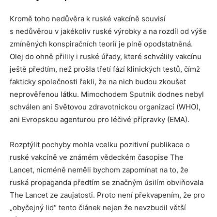
Kromě toho nedůvěra k ruské vakcíně souvisí
s nedůvěrou v jakékoliv ruské výrobky a na rozdíl od výše
zmíněných konspiračních teorií je plně opodstatněná.
Olej do ohně přilily i ruské úřady, které schválily vakcínu
ještě předtím, než prošla třetí fází klinických testů, čímž
fakticky společnosti řekli, že na nich budou zkoušet
neprověřenou látku. Mimochodem Sputnik dodnes nebyl
schválen ani Světovou zdravotnickou organizací (WHO),
ani Evropskou agenturou pro léčivé přípravky (EMA).
Rozptýlit pochyby mohla vcelku pozitivní publikace o
ruské vakcíně ve známém vědeckém časopise The
Lancet, nicméně neměli bychom zapomínat na to, že
ruská propaganda předtím se značným úsilím obviňovala
The Lancet ze zaujatosti. Proto není překvapením, že pro
„obyčejný lid“ tento článek nejen že nevzbudil větší