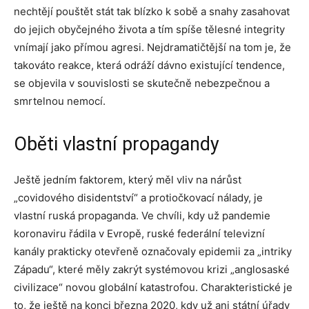
nechtějí pouštět stát tak blízko k sobě a snahy zasahovat
do jejich obyčejného života a tím spíše tělesné integrity
vnímají jako přímou agresi. Nejdramatičtější na tom je, že
takováto reakce, která odráží dávno existující tendence,
se objevila v souvislosti se skutečně nebezpečnou a
smrtelnou nemocí.
Oběti vlastní propagandy
Ještě jedním faktorem, který měl vliv na nárůst
„covidového disidentství“ a protiočkovací nálady, je
vlastní ruská propaganda. Ve chvíli, kdy už pandemie
koronaviru řádila v Evropě, ruské federální televizní
kanály prakticky otevřeně označovaly epidemii za „intriky
Západu“, které měly zakrýt systémovou krizi „anglosaské
civilizace“ novou globální katastrofou. Charakteristické je
to, že ještě na konci března 2020, kdy už ani státní úřady