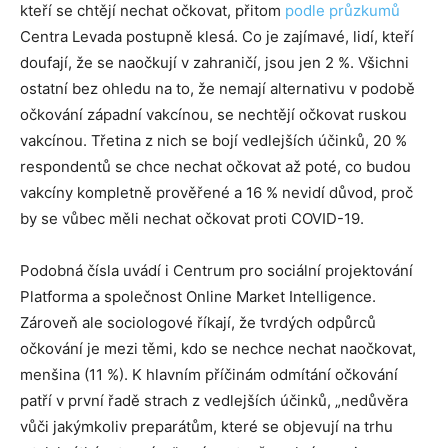
kteří se chtějí nechat očkovat, přitom
podle průzkumů
Centra Levada postupně klesá. Co je zajímavé, lidí, kteří
doufají, že se naočkují v zahraničí, jsou jen 2 %. Všichni
ostatní bez ohledu na to, že nemají alternativu v podobě
očkování západní vakcínou, se nechtějí očkovat ruskou
vakcínou. Třetina z nich se bojí vedlejších účinků, 20 %
respondentů se chce nechat očkovat až poté, co budou
vakcíny kompletně prověřené a 16 % nevidí důvod, proč
by se vůbec měli nechat očkovat proti COVID-19.
Podobná čísla uvádí i Centrum pro sociální projektování
Platforma a společnost Online Market Intelligence.
Zároveň ale sociologové říkají, že tvrdých odpůrců
očkování je mezi těmi, kdo se nechce nechat naočkovat,
menšina (11 %). K hlavním příčinám odmítání očkování
patří v první řadě strach z vedlejších účinků, „nedůvěra
vůči jakýmkoliv preparátům, které se objevují na trhu