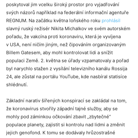
poskytoval jim vcelku široký prostor pro vyjadřování
svých názorů například na federální informační agentuře
REGNUM. Na začátku května loňského roku
prohlásil
slavný ruský režisér Nikita Michalkov ve svém autorském
pořadu, že vakcína proti koronaviru, která je vyvíjena
v USA, není ničím jiným, než čipováním organizovaným
Billem Gatesem, aby mohl kontrolovat lidi a snížit
populaci Země. 2. května se úřady vzpamatovaly a pořad
byl narychlo stažen z vysílání televizního kanálu Rossija
24, ale zůstal na portálu YouTube, kde nasbíral statisíce
shlédnutí.
Základní narativ šířených konspirací se zakládal na tom,
že koronavirus stvořily západní tajné služby, aby se
mohly pod záminkou očkování zbavit „zbytečné“
populace planety, zajistit si kontrolu nad lidmi a změnit
jejich genofond. K tomu se dodávaly hrůzostrašné