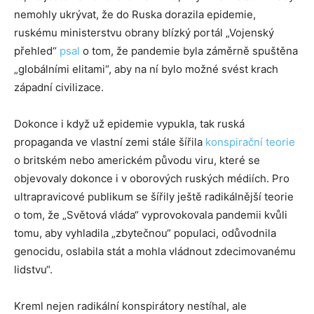
nemohly ukrývat, že do Ruska dorazila epidemie,
ruskému ministerstvu obrany blízký portál „Vojenský
přehled“
psal
o tom, že pandemie byla záměrně spuštěna
„globálními elitami“, aby na ní bylo možné svést krach
západní civilizace.
Dokonce i když už epidemie vypukla, tak ruská
propaganda ve vlastní zemi stále šířila
konspirační teorie
o britském nebo americkém původu viru, které se
objevovaly dokonce i v oborových ruských médiích. Pro
ultrapravicové publikum se šířily ještě radikálnější teorie
o tom, že „Světová vláda“ vyprovokovala pandemii kvůli
tomu, aby vyhladila „zbytečnou“ populaci, odůvodnila
genocidu, oslabila stát a mohla vládnout zdecimovanému
lidstvu“.
Kreml nejen radikální konspirátory nestíhal, ale