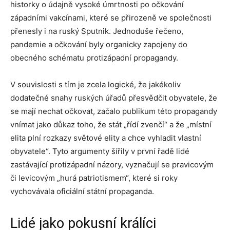
historky o údajně vysoké úmrtnosti po očkování
západními vakcínami, které se přirozeně ve společnosti
přenesly i na ruský Sputnik. Jednoduše řečeno,
pandemie a očkování byly organicky zapojeny do
obecného schématu protizápadní propagandy.
V souvislosti s tím je zcela logické, že jakékoliv
dodatečné snahy ruských úřadů přesvědčit obyvatele, že
se mají nechat očkovat, začalo publikum této propagandy
vnímat jako důkaz toho, že stát „řídí zvenčí“ a že „místní
elita plní rozkazy světové elity a chce vyhladit vlastní
obyvatele“. Tyto argumenty šířily v první řadě lidé
zastávající protizápadní názory, vyznačují se pravicovým
či levicovým „hurá patriotismem“, které si roky
vychovávala oficiální státní propaganda.
Lidé jako pokusní králíci