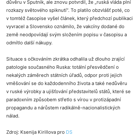
důvěru v Sputnik, ale znovu potvrdil, že „ruská vláda plní
rozkazy světového spiknutí“. To platilo obzvlášť poté, co
v tomtéž časopise vyšel článek, který předchozí publikaci
vyvracel a Slovensko oznámilo, že vakcíny dodané do
země neodpovídají svým složením popisu v časopisu a
odmítlo další nákupy.
Situace s očkováním zkrátka odhalila už dlouho zrající
patologie současného Ruska: totální přesvědčení o
nekalých záměrech státních úřadů, odpor proti jejich
vměšování se do každodenního života a také nedůvěru
v ruské výrobky a ujišťování představitelů států, které se
paradoxním způsobem střetlo s vírou v protizápadní
propagandu a nárůstem radikálně-nacionalistických
nálad.
Zdroj: Ksenija Kirillova pro
DS