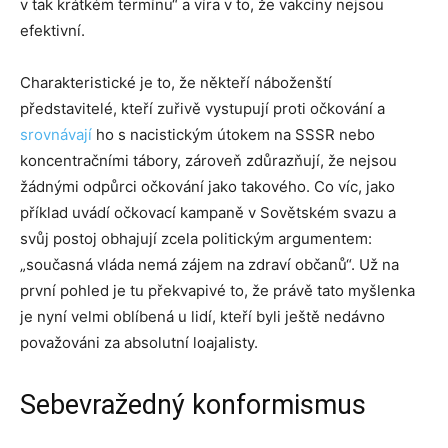
v tak krátkém termínu“ a víra v to, že vakcíny nejsou
efektivní.
Charakteristické je to, že někteří náboženští
představitelé, kteří zuřivě vystupují proti očkování a
srovnávají
ho s nacistickým útokem na SSSR nebo
koncentračními tábory, zároveň zdůrazňují, že nejsou
žádnými odpůrci očkování jako takového. Co víc, jako
příklad uvádí očkovací kampaně v Sovětském svazu a
svůj postoj obhajují zcela politickým argumentem:
„současná vláda nemá zájem na zdraví občanů“. Už na
první pohled je tu překvapivé to, že právě tato myšlenka
je nyní velmi oblíbená u lidí, kteří byli ještě nedávno
považováni za absolutní loajalisty.
Sebevražedný konformismus