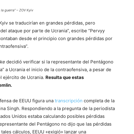
 la guerra” – ZOV К
yiv
Kyiv se traducirían en grandes pérdidas, pero
el ataque por parte de Ucrania”, escribe “Pervyy
contaban desde el principio con grandes pérdidas por
ntraofensiva”.
ake
decidió verificar si la representante del Pentágono
 a Ucrania el inicio de la contraofensiva, a pesar de
l ejército de Ucrania.
Resulta que estas
emlin.
efensa de EEUU figura una
transcripción
completa de la
ina Singh. Respondiendo a la pregunta de la periodista
tados Unidos estaba calculando posibles pérdidas
representante del Pentágono no dijo que las pérdidas
tales cálculos, EEUU «exigió» lanzar una