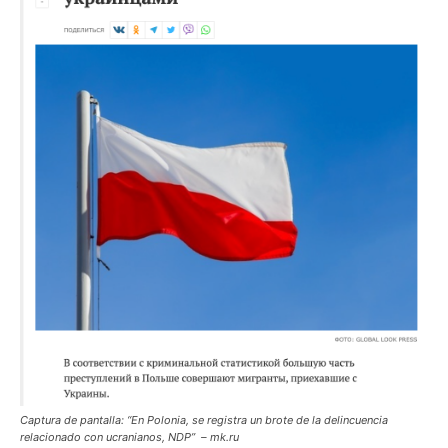
Captura de pantalla: “En Polonia, se registra un brote de la delincuencia
relacionado con ucranianos, NDP” – mk.ru