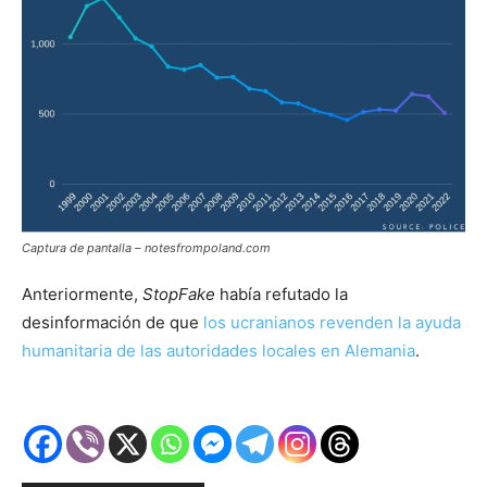
Captura de pantalla – notesfrompoland.com
Anteriormente,
StopFake
había refutado la
desinformación de que
los ucranianos revenden la ayuda
humanitaria de las autoridades locales en Alemania
.