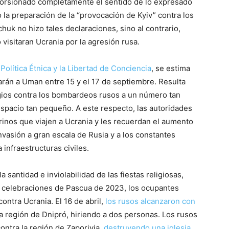
orsionado completamente el sentido de lo expresado
la preparación de la “provocación de Kyiv” contra los
chuk no hizo tales declaraciones, sino al contrario,
 visitaran Ucrania por la agresión rusa.
 Política Étnica y la Libertad de Conciencia
, se estima
arán a Uman entre 15 y el 17 de septiembre. Resulta
gios contra los bombardeos rusos a un número tan
pacio tan pequeño. A este respecto, las autoridades
inos que viajen a Ucrania y les recuerdan el aumento
invasión a gran escala de Rusia y a los constantes
infraestructuras civiles.
 santidad e inviolabilidad de las fiestas religiosas,
s celebraciones de Pascua de 2023, los ocupantes
ntra Ucrania. El 16 de abril,
los rusos alcanzaron con
la región de Dnipró, hiriendo a dos personas. Los rusos
ontra la región de Zaporiyia,
destruyendo una iglesia