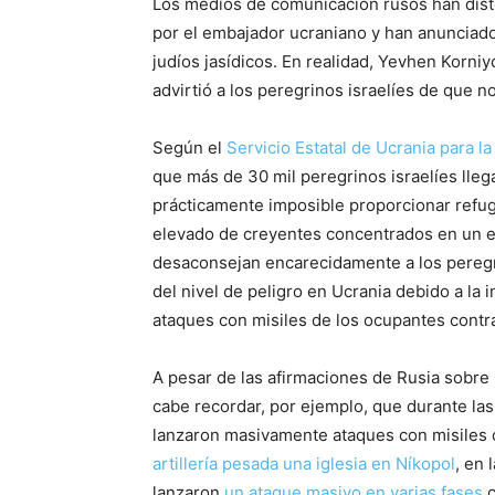
Los medios de comunicación rusos han dist
por el embajador ucraniano y han anunciado 
judíos jasídicos. En realidad, Yevhen Korniy
advirtió a los peregrinos israelíes de que no
Según el
Servicio Estatal de Ucrania para la
que más de 30 mil peregrinos israelíes lleg
prácticamente imposible proporcionar refu
elevado de creyentes concentrados en un es
desaconsejan encarecidamente a los peregr
del nivel de peligro en Ucrania debido a la 
ataques con misiles de los ocupantes contra 
A pesar de las afirmaciones de Rusia sobre la
cabe recordar, por ejemplo, que durante la
lanzaron masivamente ataques con misiles co
artillería pesada una iglesia en Níkopol
, en 
lanzaron
un ataque masivo en varias fases
c