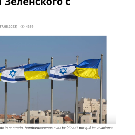
de lo contrario, bombardearemos a los jasídicos”: por qué las relaciones