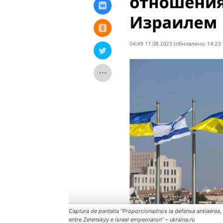
Captura de pantalla “Proporcionadnos la defensa antiaérea, 
entre Zelenskyy e Israel empeoraron” – ukraina.ru