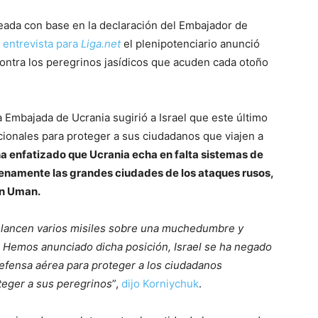
eada con base en la declaración del Embajador de
u
entrevista para
Liga.net
el plenipotenciario anunció
contra los peregrinos jasídicos que acuden cada otoño
 Embajada de Ucrania sugirió a Israel que este último
ionales para proteger a sus ciudadanos que viajen a
a enfatizado que Ucrania echa en falta sistemas de
lenamente las grandes ciudades de los ataques rusos,
 en Uman.
os lancen varios misiles sobre una muchedumbre y
 Hemos anunciado dicha posición, Israel se ha negado
efensa aérea para proteger a los ciudadanos
teger a sus peregrinos
”,
dijo Korniychuk
.