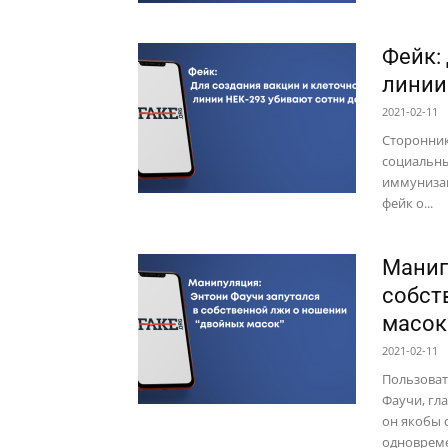
Фейк:
линии
2021-02-11
Сторонник
социальны
иммунизац
фейк о...
Манип
собст
масок
2021-02-11
Пользоват
Фаучи, гл
он якобы 
одновреме