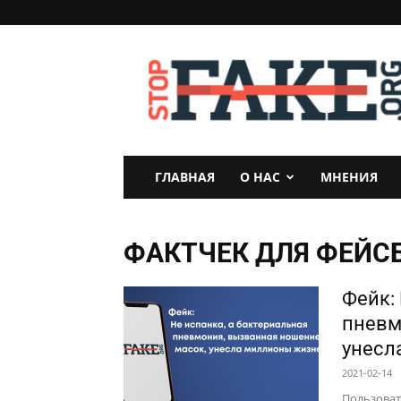
StopFake
ГЛАВНАЯ
О НАС
МНЕНИЯ
ФАКТЧЕК ДЛЯ ФЕЙС
Фейк:
пневм
унесл
2021-02-14
Пользоват