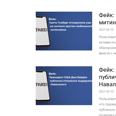
Фейк:
митин
2021-02-10
Пользоват
активистк
обморожен
вместе с н
Фейк:
публи
Навал
2021-02-10
Пользоват
что прези
публично 
политика А