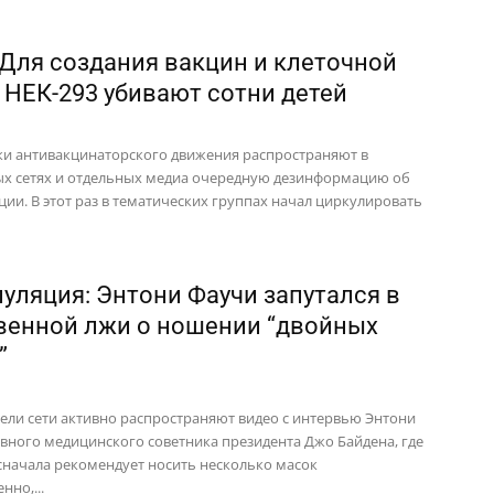
 Для создания вакцин и клеточной
 НЕК-293 убивают сотни детей
и антивакцинаторского движения распространяют в
х сетях и отдельных медиа очередную дезинформацию об
ии. В этот раз в тематических группах начал циркулировать
уляция: Энтони Фаучи запутался в
венной лжи о ношении “двойных
”
ели сети активно распространяют видео с интервью Энтони
авного медицинского советника президента Джо Байдена, где
сначала рекомендует носить несколько масок
нно,...