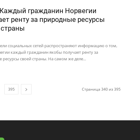
 Каждый гражданин Норвегии
ает ренту за природные ресурсы
 страны
ели социальных сетей распространяют информацию о том,
вегии каждый гражданин якобы получает ренту за
 ресурсы своей страны. На самом же деле...
395
Страница 340 из 395