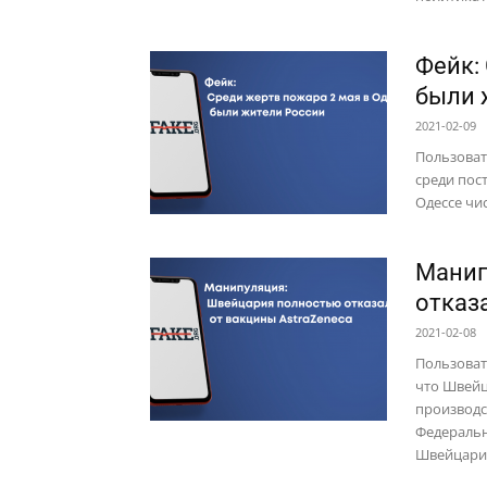
Фейк:
были 
2021-02-09
Пользоват
среди пос
Одессе чис
Манип
отказ
2021-02-08
Пользоват
что Швейц
производс
Федеральн
Швейцарии