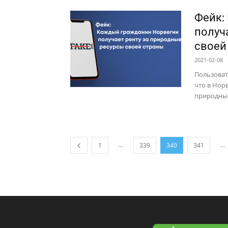
Фейк:
получ
своей
2021-02-08
Пользоват
что в Нор
природные
...
...
1
339
340
341