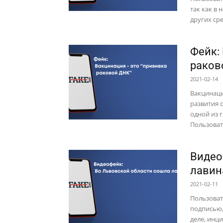
так как в
других ср
Фейк:
раков
2021-02-14
Вакцинаци
развития 
одной из 
Пользоват
Видео
лавин
2021-02-11
Пользоват
подписью,
деле, инц