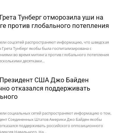
 Грета Тунберг отморозила уши на
ге против глобального потепления
ели соцсетей распространяют информацию, что шведская
а Грета Тунберг якобы была госпитализирована с
иями во время митинга против глобального потепления
есколькими десятками...
 Президент США Джо Байден
чно отказался поддерживать
ьного
ели социальных сетей распространяют информацию о том,
дент Соединенных Штатов Америки Джо Байден якобы
отказался поддерживать российского оппозиционного
лексея Навального. На...