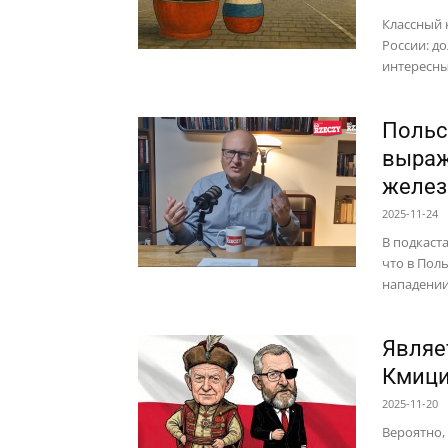
Классный 
России: д
интересны
Польс
выраж
желез
2025-11-24
В подкаст
что в Пол
нападении 
Являе
Кмици
2025-11-20
Вероятно,