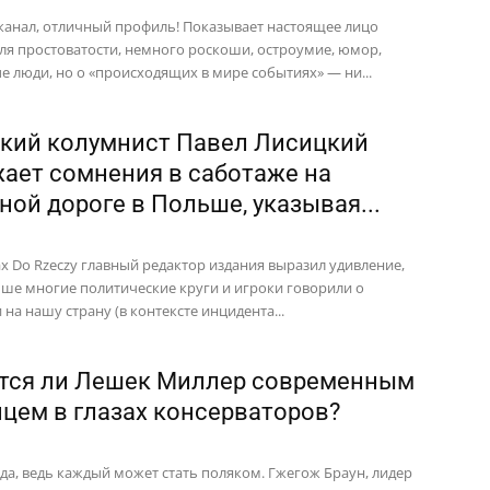
канал, отличный профиль! Показывает настоящее лицо
оля простоватости, немного роскоши, остроумие, юмор,
е люди, но о «происходящих в мире событиях» — ни...
кий колумнист Павел Лисицкий
ает сомнения в саботаже на
ной дороге в Польше, указывая...
ах Do Rzeczy главный редактор издания выразил удивление,
ьше многие политические круги и игроки говорили о
на нашу страну (в контексте инцидента...
тся ли Лешек Миллер современным
цем в глазах консерваторов?
 да, ведь каждый может стать поляком. Гжегож Браун, лидер