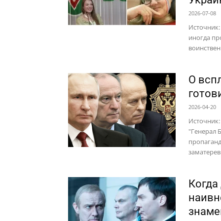
2026-07-08
Источник:
иногда пр
воинствен
О всп
готов
2026-04-20
Источник:
"Генерал 
пропаганд
заматеревш
Когда
наивн
знаме