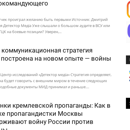
окомандующего
тчек проиграл желанию быть первыми Источник: Дмитрий
ля Детектор Медіа Уже слышали о большом аудите в ВСУ или
ТЦК на боевые позиции? Уверен,...
 коммуникационная стратегия
построена на новом опыте — войны
 Центр исследований «Детектор медіа» Стратегия определяет,
на будет говорить с внешним миром в течение следующих
 Подобные документы МИД принимал и раньше....
нки кремлевской пропаганды: Как в
ке пропагандистки Москвы
рживают войну России против
ны