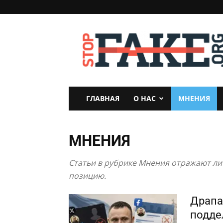
StopFake
ГЛАВНАЯ
О НАС
МНЕНИЯ
МНЕНИЯ
Статьи в рубрике Мнения отражают лич
позицию.
Драпа
подде