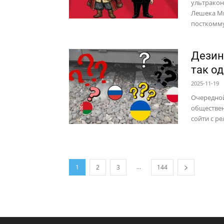
ультракон
Лешека Ми
посткомму
Дезин
так о
2025-11-19
Очередной
общественн
сойти с рел
...
1
2
3
144