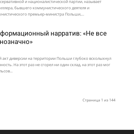
сервативной и националистической партии, называет
ллера, бывшего коммунистического деятеля и
нистического премьер-министра Польши,...
формационный нарратив: «Не все
днозначно»
 акт диверсии на территории Польши глубоко всколыхнул
ость. На этот раз не сгорел ни один склад, на этот раз мог
ьсов...
Страница 1 из 144