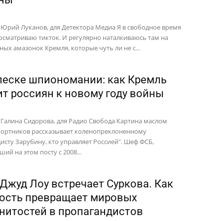
 Юрий Луканов, для Детектора Медиа Я в свободное время
осматриваю тикток. И регулярно наталкиваюсь там на
ных амазонок Кремля, которые чуть ли не с...
леске шпиономании: как Кремль
ит россиян к новому году войны
 Галина Сидорова, для Радио Свобода Картина маслом
Бортников рассказывает коленопреклоненному
исту Зарубину, кто управляет Россией". Шеф ФСБ,
ий на этом посту с 2008...
 Джуд Лоу встречает Суркова. Как
ость превращает мировых
нитостей в пропагандистов