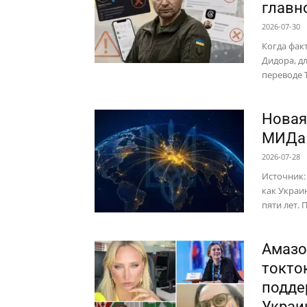
главн
2026-07-30
Когда фак
Дидора, д
переводе 
Новая
МИДа 
2026-07-28
Источник:
как Украи
пяти лет.
Амазо
токто
подде
Украи