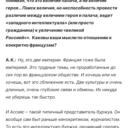
понимая, что это величие палача, а не величие
героя… Поиск величия, но неспособность провести
различие между величием героя и палача, ведет
«западного интеллектуала» (или просто
гражданина) к увлечению «великой
Россией»».
Каковы ваши мысли по отношению к
конкретно французам?
А. К.:
Ну, это две империи. Франция тоже была
империей. Это трудные темы, не проработанные до
сих пор во французском обществе. И хочешь или не
хочешь, вот это сближение есть. Две культуры и очень
длинные, очень глубокие связи и обмены. Их никуда
не уберешь так быстро.
И Ассаяс – такой типичный представитель буржуа. Он
вообще сам был раньше кинокритиком, журналистом.
То есть это интеллектуал-буржуа, решивший сделать