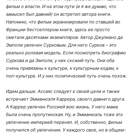
фильм о власти. И на этом пути (и я же думаю, что
замысел был давний) он встретил автора книги.
Напомню, что фильм экранизировали по ставшей во
Франции бестселлером книге, здесь ее просто
сметали десятками экземпляров. Автор Джулиано да
Эмполи увлечен Сурковым. Для него Сурков – это
реально ролевая модель. Если посмотреть биографию
Суркова и да Эмполи, у них схожий путь. Они оба
очень привязаны к культуре, к культурным кодам, к
поп-культуре. И у них политический путь очень похож.
Идем дальше. Ассаяс следует к своей цели и также
встречает Эмманюэля Каррера, своего давнего друга.
А Каррер увлечен Россией всю жизнь. У него мама
была очень пропутинская. Ну, и Эмманюэль тоже это
увлечение империей перенял. И, собственно, фильм
получился об увлечении. У каждого свое, но в общем-