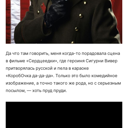
Да что там говорить, меня когда-то порадовала сцена
в фильме «Сердцеедки», где героиня Сигурни Вивер
притворялась русской и пела в караоке
«КоробОчка да-да-да». Только это было комедийное
изображение, а точно такого же рода, но с серьезным
посылом, — хоть пруд пруди.