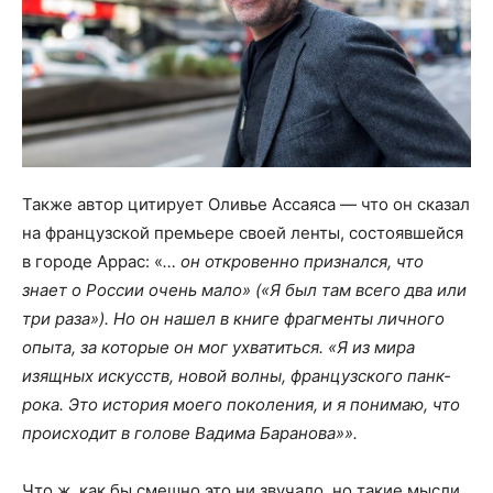
Также автор цитирует Оливье Ассаяса — что он сказал
на французской премьере своей ленты, состоявшейся
в городе Аррас: «
… он откровенно признался, что
знает о России очень мало» («Я был там всего два или
три раза»). Но он нашел в книге фрагменты личного
опыта, за которые он мог ухватиться. «Я из мира
изящных искусств, новой волны, французского панк-
рока. Это история моего поколения, и я понимаю, что
происходит в голове Вадима Баранова»».
Что ж, как бы смешно это ни звучало, но такие мысли