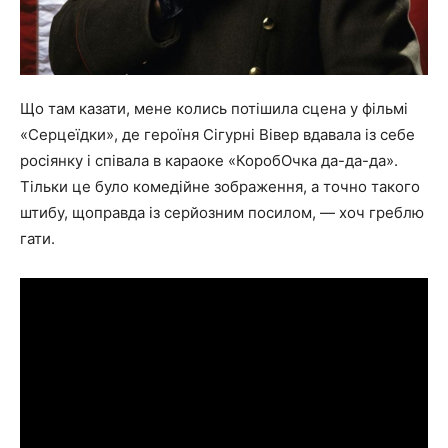
Що там казати, мене колись потішила сцена у фільмі
«Серцеїдки», де героїня Сігурні Вівер вдавала із себе
росіянку і співала в караоке «КоробОчка да-да-да».
Тільки це було комедійне зображення, а точно такого
штибу, щоправда із серйозним посилом, — хоч греблю
гати.