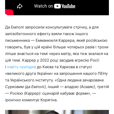
Да Емполі запросили консультувати стрічку, а для
залізобетонного ефекту взяли також іншого
письменника — Емманюеля Каррера, який російською
говорить, був у цій країні більше чотирьох разів і трохи
ліпше знається на темі через матір, яка теж зналася на
цій темі. Каррер у 2022 році засудив агресію Росії
і
навіть приїздив
до Києва та Харкова в статусі
«великого друга України» на запрошення нашого ПЕНу
та Українського інституту.
«Одна людина зачарована
Сурковим (да Емполі), інший — владою (Асааяс), третій
— Росією (Каррер): сценарій набуває форми»,
—
іронічно коментує Корягіна.