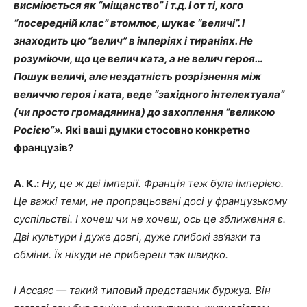
висміюється як “міщанство” і т.д. І от ті, кого
“посередній клас” втомлює, шукає “величі”. І
знаходить цю “велич” в імперіях і тираніях. Не
розуміючи, що це велич ката, а не велич героя…
Пошук величі, але нездатність розрізнення між
величчю героя і ката, веде “західного інтелектуала”
(чи просто громадянина) до захоплення “великою
Росією”».
Які ваші думки стосовно конкретно
французів?
А. К.:
Ну, це ж дві імперії. Франція теж була імперією.
Це важкі теми, не пропрацьовані досі у французькому
суспільстві. І хочеш чи не хочеш, ось це зближення є.
Дві культури і дуже довгі, дуже глибокі зв’язки та
обміни. Їх нікуди не прибереш так швидко.
І Ассаяс — такий типовий представник буржуа. Він