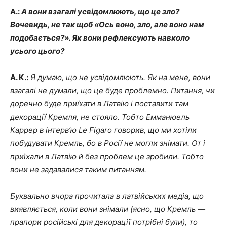
А.:
А вони взагалі усвідомлюють, що це зло?
Вочевидь, не так щоб «Ось воно, зло, але воно нам
подобається?». Як вони рефлексують навколо
усього цього?
А. К.:
Я думаю, що не усвідомлюють. Як на мене, вони
взагалі не думали, що це буде проблемно. Питання, чи
доречно буде приїхати в Латвію і поставити там
декорації Кремля, не стояло. Тобто Емманюель
Каррер в інтерв’ю Le Figaro говорив, що ми хотіли
побудувати Кремль, бо в Росії не могли знімати. От і
приїхали в Латвію й без проблем це зробили. Тобто
вони не задавалися таким питанням.
Буквально вчора прочитала в латвійських медіа, що
виявляється, коли вони знімали (ясно, що Кремль —
прапори російські для декорації потрібні були), то