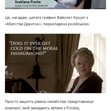
Це, нагадаю, цитата графині Вайолет Кроулі з
«Абатства Даунтон», перекладена російською.
Просто зацініть рівень нахабства: представниця
компанії, якій закидають зв’язки з Росією,