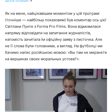
щось більше?
»
Як на мене, найцікавішим моментом у цій програмі
(точніше — найбільш показовим) був коментар ось цієї
Світлани Пунте з Forma Pro Films. Вона відмовилася
напряму відповідати на запитання журналістів,
натомість зачитала їм офіційну заяву з листочка. Але
не її слова були головними, а вигляд. На футболці ми
бачимо напис російською мовою: «Вы там не мерзнете
на вершинах своих моральных устоев?».