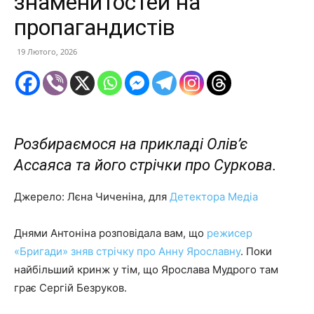
знаменитостей на
пропагандистів
19 Лютого, 2026
Розбираємося на прикладі Олів’є
Ассаяса та його стрічки про Суркова.
Джерело: Лєна Чиченіна, для
Детектора Медіа
Днями Антоніна розповідала вам, що
режисер
«Бригади» зняв стрічку про Анну Ярославну
. Поки
найбільший кринж у тім, що Ярослава Мудрого там
грає Сергій Безруков.