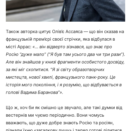
Також авторка цитує Олів’є Ассаяса — що він сказав на
французькій прем’єрі своєї стрічки, яка відбулася в
місті Аррас:
«… він відверто зізнався, що знає про
Росію “дуже мало” (“Я був там усього два чи три рази”).
Але він знайшов у книзі фрагменти особистого досвіду,
за які міг схопитися. “Я зі світу образотворчих
мистецтв, нової хвилі, французького панк-року. Це
історія мого покоління, і я розумію, що відбувається в
голові Вадима Баранова”».
Що ж, хоч би як смішно це звучало, але такі думки від
вестернів ми чуємо періодично. Вони чомусь
вважають, що дуже добре знають Росію та росіян,
пізнали їхню «загадкову душу» і тепер готові ділитися