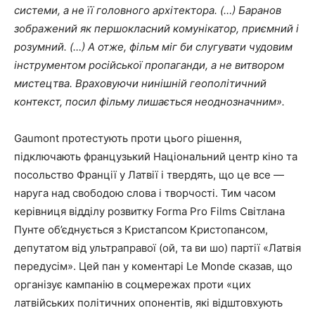
системи, а не її головного архітектора. (…) Баранов
зображений як першокласний комунікатор, приємний і
розумний. (…) А отже, фільм міг би слугувати чудовим
інструментом російської пропаганди, а не витвором
мистецтва. Враховуючи нинішній геополітичний
контекст, посил фільму лишається неоднозначним».
Gaumont протестують проти цього рішення,
підключають французький Національний центр кіно та
посольство Франції у Латвії і твердять, що це все —
наруга над свободою слова і творчості. Тим часом
керівниця відділу розвитку Forma Pro Films Світлана
Пунте об’єднується з Кристапсом Кристопансом,
депутатом від ультраправої (ой, та ви шо) партії «Латвія
передусім». Цей пан у коментарі Le Monde сказав, що
організує кампанію в соцмережах проти «цих
латвійських політичних опонентів, які відштовхують