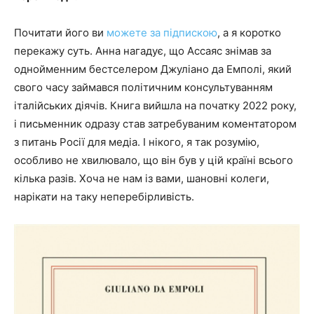
Почитати його ви
можете за підпискою
, а я коротко
перекажу суть. Анна нагадує, що Ассаяс знімав за
однойменним бестселером Джуліано да Емполі, який
свого часу займався політичним консультуванням
італійських діячів. Книга вийшла на початку 2022 року,
і письменник одразу став затребуваним коментатором
з питань Росії для медіа. І нікого, я так розумію,
особливо не хвилювало, що він був у цій країні всього
кілька разів. Хоча не нам із вами, шановні колеги,
нарікати на таку неперебірливість.