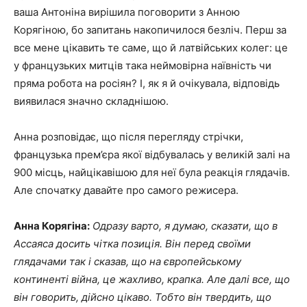
ваша Антоніна вирішила поговорити з Анною
Корягіною, бо запитань накопичилося безліч. Перш за
все мене цікавить те саме, що й латвійських колег: це
у французьких митців така неймовірна наївність чи
пряма робота на росіян? І, як я й очікувала, відповідь
виявилася значно складнішою.
Анна розповідає, що після перегляду стрічки,
французька прем’єра якої відбувалась у великій залі на
900 місць, найцікавішою для неї була реакція глядачів.
Але спочатку давайте про самого режисера.
Анна Корягіна:
Одразу варто, я думаю, сказати, що в
Ассаяса досить чітка позиція. Він перед своїми
глядачами так і сказав, що на європейському
континенті війна, це жахливо, крапка. Але далі все, що
він говорить, дійсно цікаво. Тобто він твердить, що