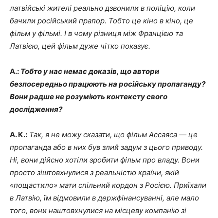
латвійські жителі реально дзвонили в поліцію, коли
бачили російський прапор. Тобто це кіно в кіно, це
фільм у фільмі. І в чому різниця між Францією та
Латвією, цей фільм дуже чітко показує.
А.:
Тобто у нас немає доказів, що автори
безпосередньо працюють на російську пропаганду?
Вони радше не розуміють контексту свого
дослідження?
А. К.:
Так, я не можу сказати, що фільм Ассаяса — це
пропаганда або в них був злий задум з цього приводу.
Ні, вони дійсно хотіли зробити фільм про владу. Вони
просто зіштовхнулися з реальністю країни, якій
«пощастило» мати спільний кордон з Росією. Приїхали
в Латвію, їм відмовили в держфінансуванні, але мало
того, вони наштовхнулися на місцеву компанію зі