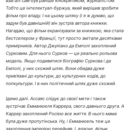
взагалі сам був раніше кінокритиком, журналістом.
Тобто це інтелектуал-буржуа, який вирішив зробити
фільм про владу. І на цьому шляху (і я ж думаю, що
задум був давнішній) він зустрів автора книжки.
Нагадаю, що фільм екранізували за книжкою, яка стала
бестселером у Франції, тут просто змітали десятками
примірників. Автор Джуліано да Емполі захоплений
Сурковим. Для нього Сурков — це реально рольова
модель. Якщо подивитися біографію Суркова і да
Емполі, у них схожий шлях. Вони обидва дуже
прив’язані до культури, до культурних кодів, до
попкультури. І в них політичний шлях дуже схожий.
Ідемо далі. Ассаяс слідує до своєї мети і також
зустрічає Емманюеля Каррера, свого давнього друга. А
Каррер захоплений Росією все життя. В нього мама
була дуже пропутінська. Ну, і Емманюель теж це
захоплення імперією перейняв. І, власне, фільм