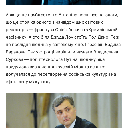
А якщо не пам’ятаєте, то Антоніна поспішає нагадати,
що це стрічка одного з найвідоміших світових
режисерів — француза Олів’є Ассаяса «Кремлівський
чарівник». А ото біля Джуда Лоу стоїть Пол Дано. Теж
не послідня людина у світовому кіно. І грає він Вадима
Баранова. Так у стрічці вирішили назвати Владислава
Суркова — політтехнолога Путіна, людину, яка
придумала визначення «русскій мір» та всіляко
долучалася до перетворення російської культури на
ефективну м’яку силу.