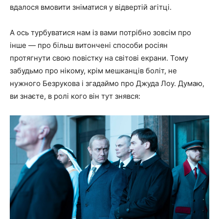
вдалося вмовити зніматися у відвертій агітці.
А ось турбуватися нам із вами потрібно зовсім про
інше — про більш витончені способи росіян
протягнути свою повістку на світові екрани. Тому
забудьмо про нікому, крім мешканців боліт, не
нужного Безрукова і згадаймо про Джуда Лоу. Думаю,
ви знаєте, в ролі кого він тут знявся: