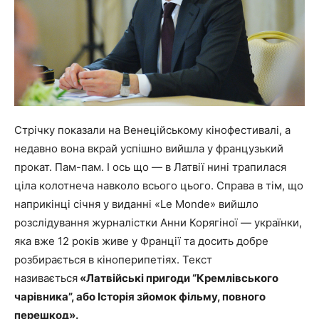
Стрічку показали на Венеційському кінофестивалі, а
недавно вона вкрай успішно вийшла у французький
прокат. Пам-пам. І ось що — в Латвії нині трапилася
ціла колотнеча навколо всього цього. Справа в тім, що
наприкінці січня у виданні «Le Monde» вийшло
розслідування журналістки Анни Корягіної — українки,
яка вже 12 років живе у Франції та досить добре
розбирається в кіноперипетіях. Текст
називається
«Латвійські пригоди “Кремлівського
чарівника”, або Історія зйомок фільму, повного
перешкод».