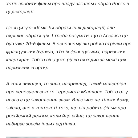
хотів зробити фільм про владу загалом і обрав Росію в
ці декорації.
Це я цитую: «Я міг би обрати інші декорації, але
вирішив обрати ці». І треба розуміти, що в Ассаяса це
був уже 20-й фільм. В основному він робив стрічки про
французьких буржуа, в їхніх французьких, паризьких
квартирах. Тобто він дуже рідко виходив за межі цих
паризьких квартир.
А коли виходив, то зняв, наприклад, такий мінісеріал
про венесуельського терориста «Карлос». Тобто от у
нього є це захоплення злом. Властиве не тільки йому,
звісно, але в контексті того, що він робить фільм про
російський режим, коли йде війна, це захоплення
набирає зовсім інших відтінків.