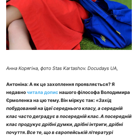
Анна Корягіна, фото Stas Kartashov. Docudays UA,
Антоніна: А як це захоплення проявляється? Я
недавно
читала допис
нашого філософа Володимира
Єрмоленка на цю тему. Він міркує так:
«Захід
побудований на ідеї середнього класу, а середній
клас часто деградує в посередній клас. А посередній
клас продукує дрібні думки, дрібні інтриги, дрібні
почуття. Все те, що в європейській літературі