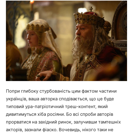
Попри глибоку стурбованість цим фактом частини
українців, ваша авторка сподівається, що це буде
типовий ура-патріотичний треш-контент, який
дивитимуться хіба росіяни. Бо всі спроби авторів
прорватися на західний ринок, залучивши тамтешніх
акторів, зазнали фіаско. Вочевидь, нікого таки не