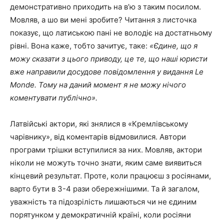
демонстративно приходить на в’ю з таким посилом.
Мовляв, а шо ви мені зробите? Читання з листочка
показує, що латиською пані не володіє на достатньому
рівні. Вона каже, тобто зачитує, таке:
«Єдине, що я
можу сказати з цього приводу, це те, що наші юристи
вже направили досудове повідомлення у видання Le
Monde. Тому на даний момент я не можу нічого
коментувати публічно».
Латвійські актори, які знялися в «Кремлівському
чарівнику», від коментарів відмовилися. Автори
програми трішки вступилися за них. Мовляв, актори
ніколи не можуть точно знати, яким саме виявиться
кінцевий результат. Проте, коли працюєш з росіянами,
варто бути в 3-4 рази обережнішими. Та й загалом,
уважність та підозрілість лишаються чи не єдиним
порятунком у демократичній країні, коли росіяни