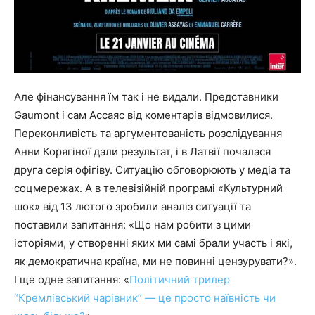
Але фінансування їм так і не видали. Представники
Gaumont і сам Ассаяс від коментарів відмовилися.
Переконливість та аргументованість розслідування
Анни Корягіної дали результат, і в Латвії почалася
друга серія офігіву. Ситуацію обговорюють у медіа та
соцмережах. А в телевізійній програмі «Культурний
шок» від 13 лютого зробили аналіз ситуації та
поставили запитання: «Що нам робити з цими
історіями, у створенні яких ми самі брали участь і які,
як демократична країна, ми не повинні цензурувати?».
І ще одне запитання: «
Політичний трилер
“Кремлівський чарівник” — це просто наївність чи