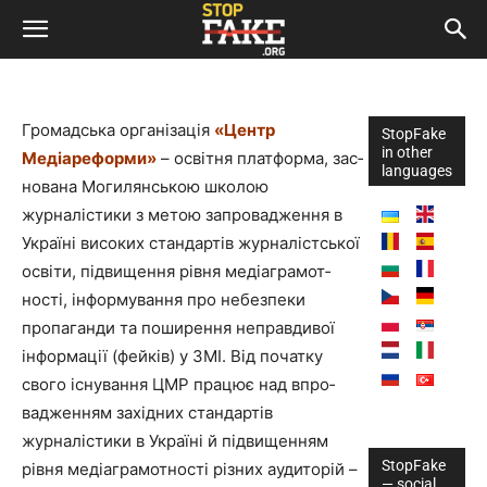
Громадська організація
«Центр
StopFake
in other
Медіареформи»
– освітня платформа, зас­
languages
нована Могилянською школою
журналістики з метою запровадження в
Украї­ні високих стандартів журналістської
освіти, підвищення рівня медіаграмот­
ності, інформування про небезпеки
пропаганди та поширення неправдивої
інформації (фейків) у ЗМІ. Від початку
свого існування ЦМР працює над впро­
вадженням західних стандартів
журналістики в Україні й підвищенням
StopFake
рівня медіаграмотності різних аудиторій –
— social