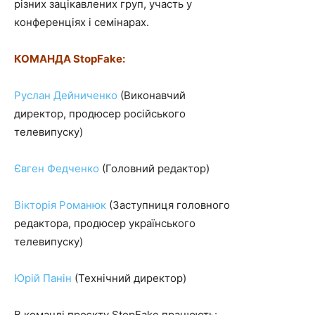
різних зацікавлених груп, участь у
конференціях і семінарах.
К
ОМАНДА StopFake:
Руслан Дейниченко
(Виконавчий
директор, продюсер російського
телевипуску)
Євген Федченко
(Головний редактор)
Вікторія Романюк
(Заступниця головного
редактора, продюсер українського
телевипуску)
Юрій Панін
(Технічний директор)
В команді проєкту StopFake працюють: