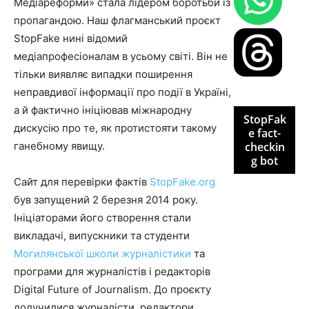
Медіареформи» стала лідером бо­ротьби із
пропагандою. Наш флагманський проєкт
StopFake нині відомий
медіапрофесіоналам в усьо­му світі. Він не
тільки виявляє випадки поширення
неправдивої інформації про події в Україні,
а й фак­тично ініціював міжнародну
StopFak
дискусію про те, як про­тистояти такому
e fact-
ганебному явищу.
checkin
g bot
Cайт для перевірки фактів
StopFake.org
був запущений 2 березня 2014 року.
Ініціаторами його створення стали
викладачі, випускники та студенти
Могилянської школи журналістики
та
програми для журналістів і редакторів
Digital Future of Journalism. До проєкту
долучилися журналісти, редактори,