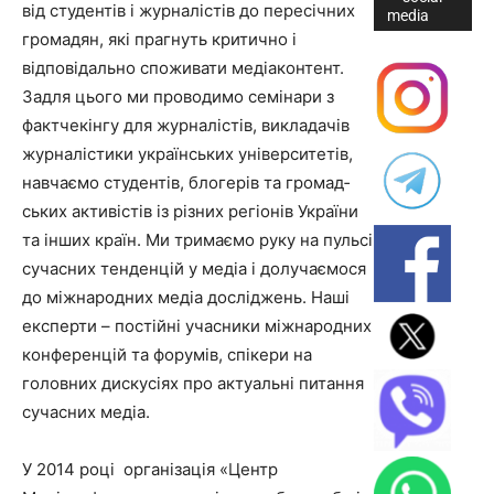
від студентів і журналістів до пересічних
media
громадян, які прагнуть критично і
відповідально споживати медіаконтент.
Задля цього ми проводимо семінари з
фактчекінгу для журналістів, викладачів
жур­налістики українських університетів,
навчаємо студентів, блогерів та громад­
ських активістів із різних регіонів України
та інших країн. Ми тримаємо руку на пульсі
сучасних тенденцій у медіа і долучаємося
до міжнародних медіа­ досліджень. Наші
експерти – постійні учасники міжнародних
конференцій та форумів, спікери на
головних дискусіях про актуальні питання
сучасних медіа.
У 2014 році організація «Центр