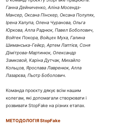
Ганна Дейниченко, Аліна Мосендз-
Мансер, Оксана Пінскер, Оксана Полулях,
Ірена Халупа, Олена Чуранова, Ольга
Юркова, Алла Раднюк, Павел Боболович,
Войтек Покора, Войцех Муха, Галина
Шиманська-Гейєр, Артем Лаптієв, Соня
Дімітрова-Мартинюк, Олександр
Замковой, Каріна Дутчак, Михайло
Кольцов, Ярослава Лавренюк, Алла
Лазарєва, Пьотр Боболович.
Команда проєкту дякує всім нашим
колегам, які допомагали створювати і
розвивати StopFake на різних етапах
.
МЕТОДОЛОГІЯ
StopFake