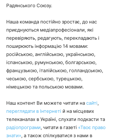
Радянського Союзу.
Наша команда постійно зростає, до нас
приєднуються медіапрофесіонали, які
перевіряють, редагують, перекладають і
поширюють інформацію 14 мовами:
російською, англійською, українською,
іспанською, румунською, болгарською,
французькою, італійською, голландською,
чеською, сербською, турецькою,
німецькою та польською мовами.
Наш контент Ви можете читати на
сайті
,
переглядати в Інтернеті
й на місцевих
телеканалах в Україні, слухати подкасти та
радіопрограми
, читати в газеті
«Твоє право
знати»
, а також спілкуватися з нами в