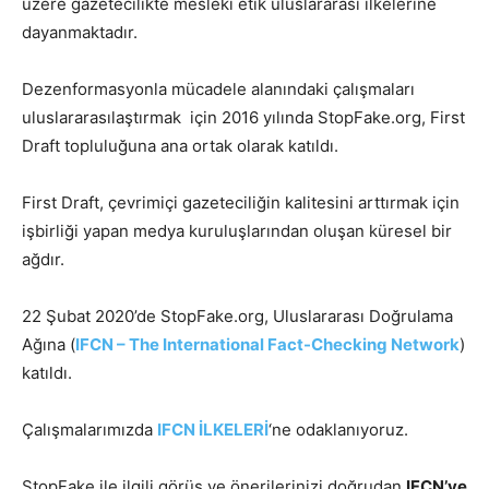
üzere gazetecilikte mesleki etik uluslararası ilkelerine
dayanmaktadır.
Dezenformasyonla mücadele alanındaki çalışmaları
uluslararasılaştırmak için 2016 yılında StopFake.org, First
Draft topluluğuna ana ortak olarak katıldı.
First Draft, çevrimiçi gazeteciliğin kalitesini arttırmak için
işbirliği yapan medya kuruluşlarından oluşan küresel bir
ağdır.
22 Şubat 2020’de StopFake.org, Uluslararası Doğrulama
Ağına (
IFCN – The International Fact-Checking Network
)
katıldı.
Çalışmalarımızda
IFCN İLKELERİ
‘ne odaklanıyoruz.
StopFake ile ilgili görüş ve önerilerinizi doğrudan
IFCN’ye