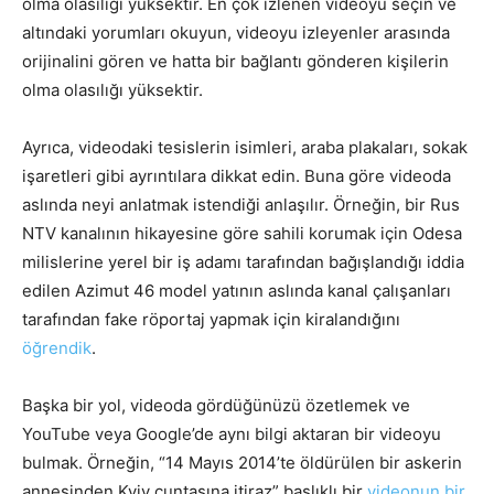
olma olasılığı yüksektir. En çok izlenen videoyu seçin ve
altındaki yorumları okuyun, videoyu izleyenler arasında
orijinalini gören ve hatta bir bağlantı gönderen kişilerin
olma olasılığı yüksektir.
Ayrıca, videodaki tesislerin isimleri, araba plakaları, sokak
işaretleri gibi ayrıntılara dikkat edin. Buna göre videoda
aslında neyi anlatmak istendiği anlaşılır. Örneğin, bir Rus
NTV kanalının hikayesine göre sahili korumak için Odesa
milislerine yerel bir iş adamı tarafından bağışlandığı iddia
edilen Azimut 46 model yatının aslında kanal çalışanları
tarafından fake röportaj yapmak için kiralandığını
öğrendik
.
Başka bir yol, videoda gördüğünüzü özetlemek ve
YouTube veya Google’de aynı bilgi aktaran bir videoyu
bulmak. Örneğin, “14 Mayıs 2014’te öldürülen bir askerin
annesinden Kyiv cuntasına itiraz” başlıklı bir
videonun bir