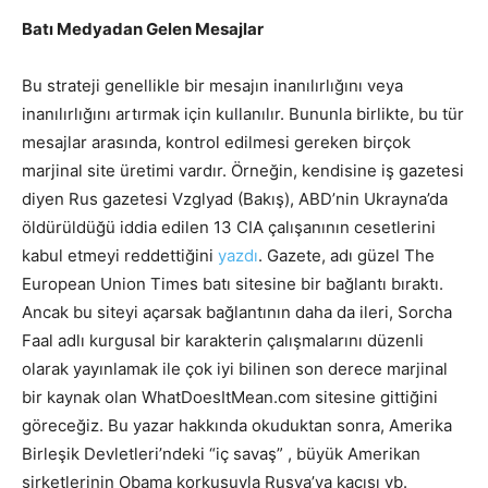
Batı Medyadan Gelen Mesajlar
Bu strateji genellikle bir mesajın inanılırlığını veya
inanılırlığını artırmak için kullanılır. Bununla birlikte, bu tür
mesajlar arasında, kontrol edilmesi gereken birçok
marjinal site üretimi vardır. Örneğin, kendisine iş gazetesi
diyen Rus gazetesi Vzglyad (Bakış), ABD’nin Ukrayna’da
öldürüldüğü iddia edilen 13 CIA çalışanının cesetlerini
kabul etmeyi reddettiğini
yazdı
. Gazete, adı güzel The
European Union Times batı sitesine bir bağlantı bıraktı.
Ancak bu siteyi açarsak bağlantının daha da ileri, Sorcha
Faal adlı kurgusal bir karakterin çalışmalarını düzenli
olarak yayınlamak ile çok iyi bilinen son derece marjinal
bir kaynak olan WhatDoesItMean.com sitesine gittiğini
göreceğiz. Bu yazar hakkında okuduktan sonra, Amerika
Birleşik Devletleri’ndeki “iç savaş” , büyük Amerikan
şirketlerinin Obama korkusuyla Rusya’ya kaçışı vb.