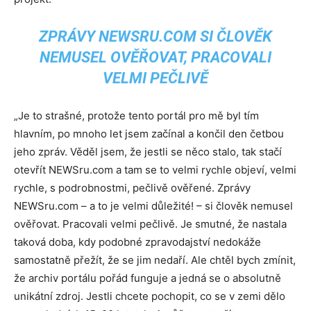
ZPRÁVY NEWSRU.COM SI ČLOVĚK
NEMUSEL OVĚŘOVAT, PRACOVALI
VELMI PEČLIVĚ
„Je to strašné, protože tento portál pro mě byl tím
hlavním, po mnoho let jsem začínal a končil den četbou
jeho zpráv. Věděl jsem, že jestli se něco stalo, tak stačí
otevřít NEWSru.com a tam se to velmi rychle objeví, velmi
rychle, s podrobnostmi, pečlivě ověřené. Zprávy
NEWSru.com – a to je velmi důležité! – si člověk nemusel
ověřovat. Pracovali velmi pečlivě. Je smutné, že nastala
taková doba, kdy podobné zpravodajství nedokáže
samostatně přežít, že se jim nedaří. Ale chtěl bych zmínit,
že archiv portálu pořád funguje a jedná se o absolutně
unikátní zdroj. Jestli chcete pochopit, co se v zemi dělo