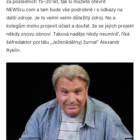
za posledních 15–20 let, tak si můžete otevřít
NEWSru.com a tam bude vše podrobně i s odkazy na
další zdroje. Je to velmi velmi důležitý zdroj. No a
kolegům mohu projevit účast a doufat, že se jejich projekt
někdy znovu obnoví. Taková naděje nikdy neumírá“, říká
šéfredaktor portálu „Ježenědělnyj žurnal“ Alexandr
Ryklin.