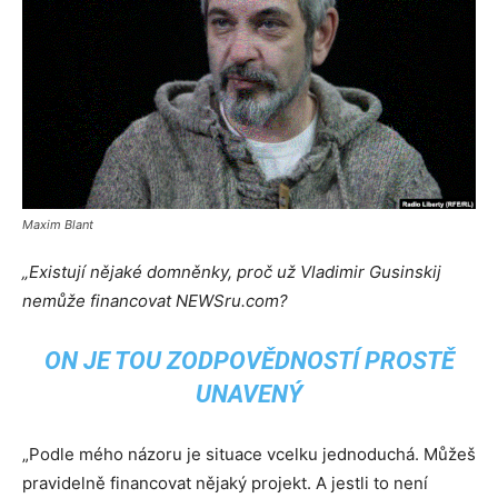
Maxim Blant
„Existují nějaké domněnky, proč už Vladimir Gusinskij
nemůže financovat NEWSru.com?
ON JE TOU ZODPOVĚDNOSTÍ PROSTĚ
UNAVENÝ
„Podle mého názoru je situace vcelku jednoduchá. Můžeš
pravidelně financovat nějaký projekt. A jestli to není