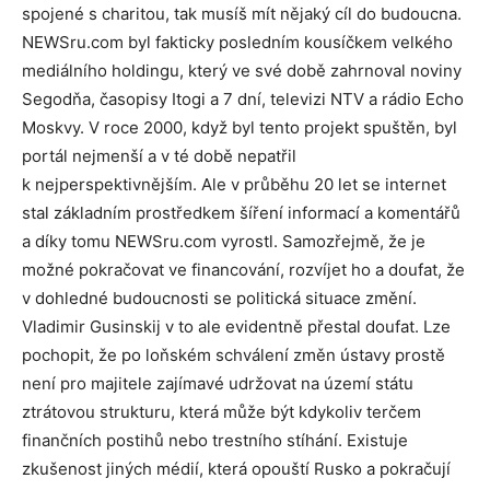
spojené s charitou, tak musíš mít nějaký cíl do budoucna.
NEWSru.com byl fakticky posledním kousíčkem velkého
mediálního holdingu, který ve své době zahrnoval noviny
Segodňa, časopisy Itogi a 7 dní, televizi NTV a rádio Echo
Moskvy. V roce 2000, když byl tento projekt spuštěn, byl
portál nejmenší a v té době nepatřil
k nejperspektivnějším. Ale v průběhu 20 let se internet
stal základním prostředkem šíření informací a komentářů
a díky tomu NEWSru.com vyrostl. Samozřejmě, že je
možné pokračovat ve financování, rozvíjet ho a doufat, že
v dohledné budoucnosti se politická situace změní.
Vladimir Gusinskij v to ale evidentně přestal doufat. Lze
pochopit, že po loňském schválení změn ústavy prostě
není pro majitele zajímavé udržovat na území státu
ztrátovou strukturu, která může být kdykoliv terčem
finančních postihů nebo trestního stíhání. Existuje
zkušenost jiných médií, která opouští Rusko a pokračují