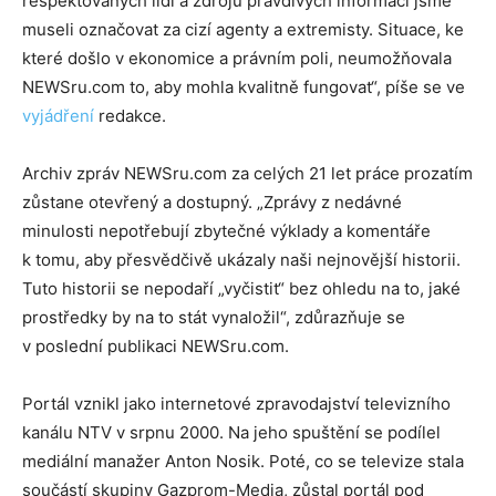
respektovaných lidí a zdrojů pravdivých informací jsme
museli označovat za cizí agenty a extremisty. Situace, ke
které došlo v ekonomice a právním poli, neumožňovala
NEWSru.com to, aby mohla kvalitně fungovat“, píše se ve
vyjádření
redakce.
Archiv zpráv NEWSru.com za celých 21 let práce prozatím
zůstane otevřený a dostupný. „Zprávy z nedávné
minulosti nepotřebují zbytečné výklady a komentáře
k tomu, aby přesvědčivě ukázaly naši nejnovější historii.
Tuto historii se nepodaří „vyčistit“ bez ohledu na to, jaké
prostředky by na to stát vynaložil“, zdůrazňuje se
v poslední publikaci NEWSru.com.
Portál vznikl jako internetové zpravodajství televizního
kanálu NTV v srpnu 2000. Na jeho spuštění se podílel
mediální manažer Anton Nosik. Poté, co se televize stala
součástí skupiny Gazprom-Media, zůstal portál pod