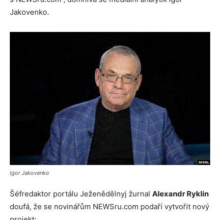
Jakovenko.
Igor Jakovenko
Šéfredaktor portálu Ježenědělnyj žurnal
Alexandr Ryklin
doufá, že se novinářům NEWSru.com podaří vytvořit nový
projekt: