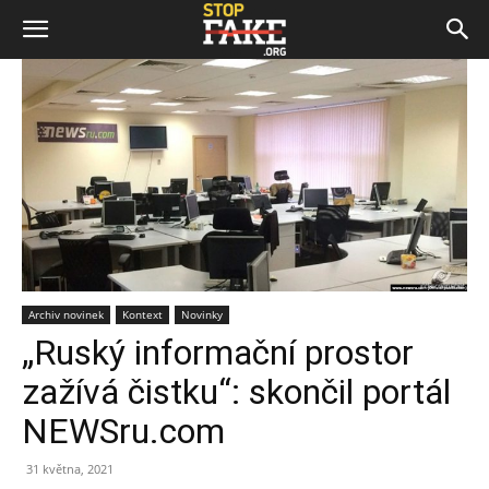
Archiv novinek
Kontext
Novinky
„Ruský informační prostor
zažívá čistku“: skončil portál
NEWSru.com
31 května, 2021