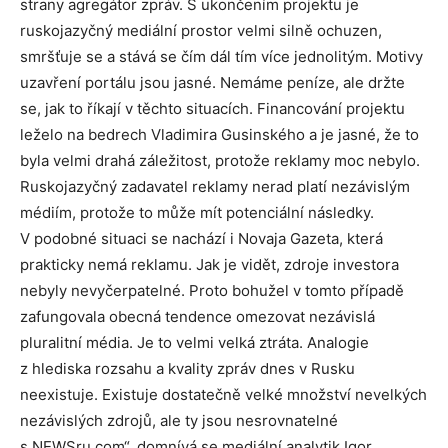
strany agregátor zpráv. S ukončením projektu je
ruskojazyčný mediální prostor velmi silně ochuzen,
smršťuje se a stává se čím dál tím více jednolitým. Motivy
uzavření portálu jsou jasné. Nemáme peníze, ale držte
se, jak to říkají v těchto situacích. Financování projektu
leželo na bedrech Vladimira Gusinského a je jasné, že to
byla velmi drahá záležitost, protože reklamy moc nebylo.
Ruskojazyčný zadavatel reklamy nerad platí nezávislým
médiím, protože to může mít potenciální následky.
V podobné situaci se nachází i Novaja Gazeta, která
prakticky nemá reklamu. Jak je vidět, zdroje investora
nebyly nevyčerpatelné. Proto bohužel v tomto případě
zafungovala obecná tendence omezovat nezávislá
pluralitní média. Je to velmi velká ztráta. Analogie
z hlediska rozsahu a kvality zpráv dnes v Rusku
neexistuje. Existuje dostatečně velké množství nevelkých
nezávislých zdrojů, ale ty jsou nesrovnatelné
s NEWSru.com“, domnívá se mediální analytik Igor