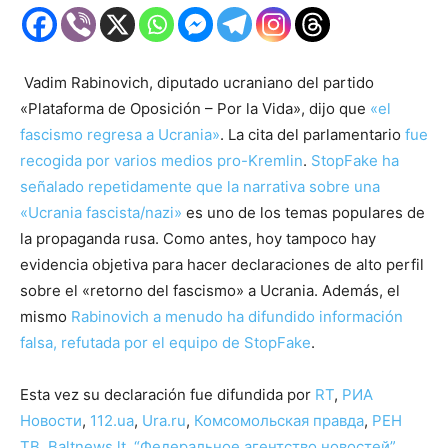
Vadim Rabinovich, diputado ucraniano del partido
«Plataforma de Oposición – Por la Vida», dijo que
«el
fascismo regresa a Ucrania»
. La cita del parlamentario
fue
recogida por varios medios pro-Kremlin
.
StopFake ha
señalado repetidamente que la narrativa sobre una
«Ucrania fascista/nazi»
es uno de los temas populares de
la propaganda rusa. Como antes, hoy tampoco hay
evidencia objetiva para hacer declaraciones de alto perfil
sobre el «retorno del fascismo» a Ucrania. Además, el
mismo
Rabinovich a menudo ha difundido información
falsa, refutada por el equipo de StopFake
.
Esta vez su declaración fue difundida por
RT
,
РИА
Новости
,
112.ua
,
Ura.ru
,
Комсомольская правда
,
РЕН
ТВ
,
Baltnews.lt
,
“Федеральное агентство новостей”
,