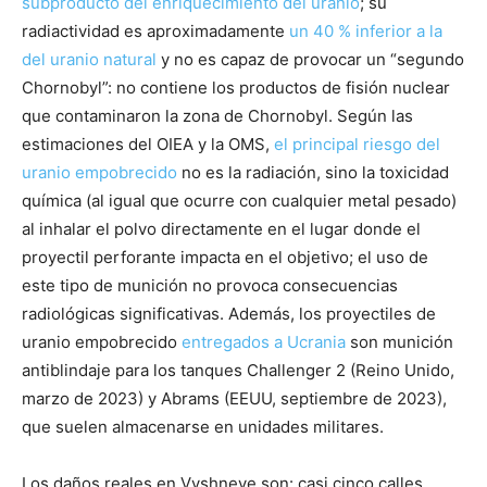
subproducto del enriquecimiento del uranio
; su
radiactividad es aproximadamente
un 40 % inferior a la
del uranio natural
y no es capaz de provocar un “segundo
Chornobyl”: no contiene los productos de fisión nuclear
que contaminaron la zona de Chornobyl. Según las
estimaciones del OIEA y la OMS,
el principal riesgo del
uranio empobrecido
no es la radiación, sino la toxicidad
química (al igual que ocurre con cualquier metal pesado)
al inhalar el polvo directamente en el lugar donde el
proyectil perforante impacta en el objetivo; el uso de
este tipo de munición no provoca consecuencias
radiológicas significativas. Además, los proyectiles de
uranio empobrecido
entregados a Ucrania
son munición
antiblindaje para los tanques Challenger 2 (Reino Unido,
marzo de 2023) y Abrams (EEUU, septiembre de 2023),
que suelen almacenarse en unidades militares.
Los daños reales en Vyshneve son: casi cinco calles