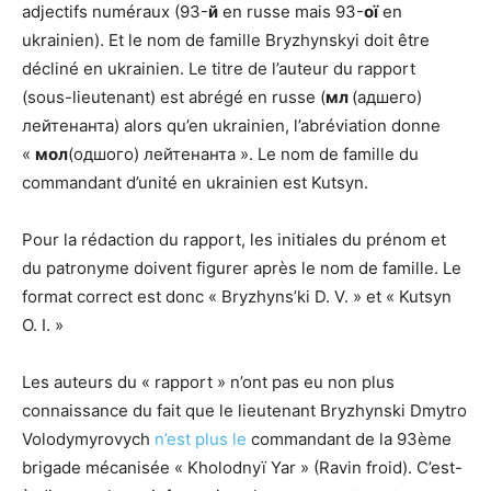
adjectifs numéraux (93-
й
en russe mais 93-
оï
en
ukrainien). Et le nom de famille Bryzhynskyi doit être
décliné en ukrainien. Le titre de l’auteur du rapport
(sous-lieutenant) est abrégé en russe (
мл
(адшего)
лейтенанта) alors qu’en ukrainien, l’abréviation donne
«
мол
(одшого) лейтенанта ». Le nom de famille du
commandant d’unité en ukrainien est Kutsyn.
Pour la rédaction du rapport, les initiales du prénom et
du patronyme doivent figurer après le nom de famille. Le
format correct est donc « Bryzhyns’ki D. V. » et « Kutsyn
O. I. »
Les auteurs du « rapport » n’ont pas eu non plus
connaissance du fait que le lieutenant Bryzhynski Dmytro
Volodymyrovych
n’est plus le
commandant de la 93ème
brigade mécanisée « Kholodnyï Yar » (Ravin froid). C’est-