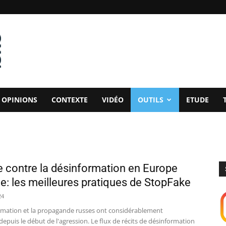
OPINIONS
CONTEXTE
VIDÉO
OUTILS
ETUDE
te contre la désinformation en Europe
le: les meilleures pratiques de StopFake
24
rmation et la propagande russes ont considérablement
puis le début de l'agression. Le flux de récits de désinformation