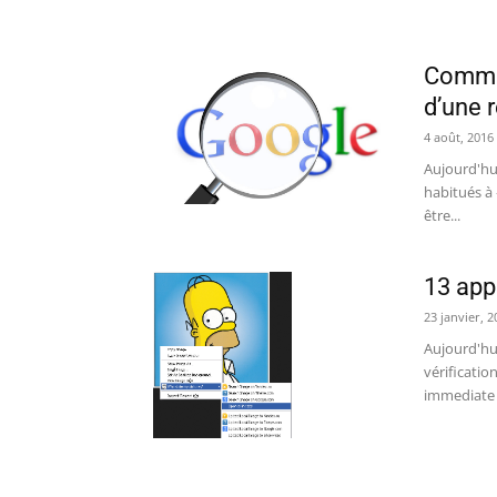
Commen
d’une 
4 août, 2016
Aujourd'hu
habitués à 
être...
13 appl
23 janvier, 2
Aujourd'hui
vérificatio
immediate à