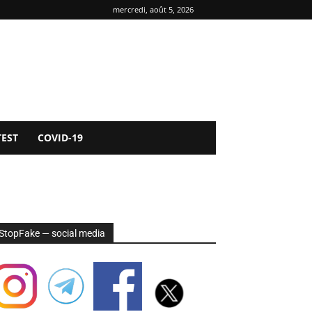
mercredi, août 5, 2026
TEST
COVID-19
StopFake — social media