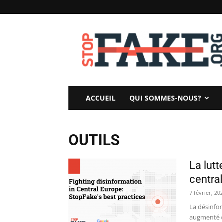
StopFake
ACCUEIL
QUI SOMMES-NOUS?
OUTILS
La lut
centra
7 février, 20
La désinfo
augmenté de