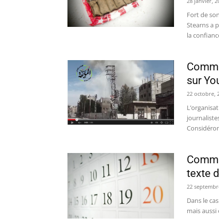
28 janvier, 2
Fort de son
Stearns a p
la confiance
Commen
sur Yo
22 octobre, 
L’organisa
journaliste
Considérons
Commen
texte d
22 septembr
Dans le cas
mais aussi 