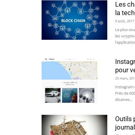
Les ch
la tech
9 août, 2017
Le plus sou
les «crypt
l’applicatio
Instag
pour vé
25 mars, 201
Instagram e
Près de 600
dizaines...
Outils
journal