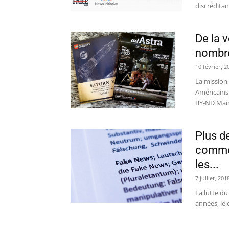
discréditant
De la v
nombre
10 février, 2
La mission
Américains 
BY-ND Mano
Plus d
commen
les...
7 juillet, 201
La lutte du
années, le