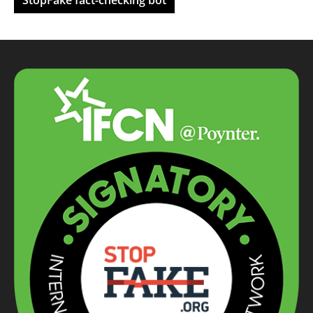
StopFake fact-checking bot