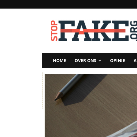
StopFake
HOME
OVER ONS
OPINIE
A