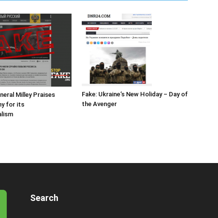
Fake: Ukraine‘s New Holiday – Day of
neral Milley Praises
the Avenger
y for its
alism
Search