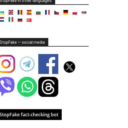
StopFake in other languages
StopFake — social media
StopFake fact-checking bot