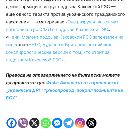
дезинформацию вокруг подрыва Каховской ГЭС —
еще одного теракта против украинского гражданского
населения — в материалах «
Она разрушилась сама», –
пять фейков росСМИ о подрыве Каховской ГЭС
»,
«
Фейк: Момент подрыва Каховской ГЭС запечатлен на
видео
» и «
НАТО, Буданов и Британия: российские
конспирологические версии о том, кто стоит за
подрывом Каховской ГЭС
».
Превода на опровержението на български можете
да прочетете тук:
Фейк: Амонякът от взривения от
„украинска ДРГ“ тръбопровод „покрил позициите на
ВСУ“