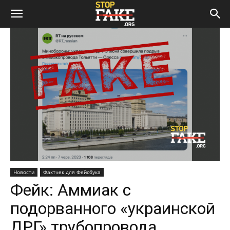
Новости
Фактчек для Фейсбука
Фейк: Аммиак с
подорванного «украинской
ДРГ» трубопровода