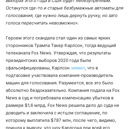
выборах этого года в США будет небезупречным.
Останутся где-то и старые безбумажные автоматы для
голосования, где нужно лишь дернуть ручку, но зато
голоса пересчитать невозможно».
Героем этого скандала стал один из самых ярких
сторонников Трампа Такер Карлсон, тогда ведущий
телеканала Fox News. Утверждая, что результаты
президентских выборов 2020 года были
сфальсифицированы, Карлсон
заявил
, что в
подтасовке участвовала компания-производитель
машин для голосования. Разумеется, все это было
абсолютно бездоказательно. Компания подала на Fox
News в суд и потребовала компенсацию убытков в
размере $1,6 млрд. Fox News
решила дело до суда не
доводить и заключила с истцом соглашение, по
которому выплатила $787 млн, после чего, видимо,
пришла к выводу, что шоу Карлсона при всей его