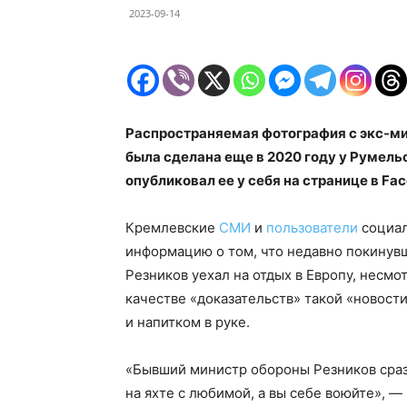
2023-09-14
Распространяемая фотография с экс-м
была сделана еще в 2020 году у Румель
опубликовал ее у себя на странице в Fa
Кремлевские
СМИ
и
пользователи
социал
информацию о том, что недавно покинув
Резников уехал на отдых в Европу, несм
качестве «доказательств» такой «новост
и напитком в руке.
«Бывший министр обороны Резников сразу
на яхте с любимой, а вы себе воюйте», —