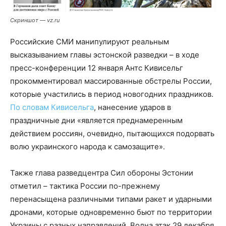
Скриншот — vz.ru
Российские СМИ манипулируют реальным
высказыванием главы эстонской разведки – в ходе
пресс-конференции 12 января Антс Кивисельг
прокомментировал массированные обстрелы России,
которые участились в период новогодних праздников.
По словам Кивисельга
, нанесение ударов в
праздничные дни «является преднамеренным
действием россиян, очевидно, пытающихся подорвать
волю украинского народа к самозащите».
Также глава разведцентра Сил обороны Эстонии
отметил – тактика России по-прежнему
перенасыщена различными типами ракет и ударными
дронами, которые одновременно бьют по территории
Украины с разных направлений. Волна атак 29 декабря