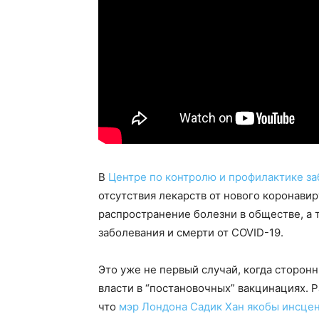
В
Центре по контролю и профилактике з
отсутствия лекарств от нового коронави
распространение болезни в обществе, а 
заболевания и смерти от COVID-19.
Это уже не первый случай, когда сторо
власти в “постановочных” вакцинациях. 
что
мэр Лондона Садик Хан якобы инсце