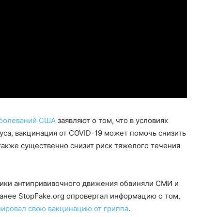
аболеваний США
заявляют о том, что в условиях
руса, вакцинация от COVID-19 может помочь снизить
также существенно снизит риск тяжелого течения
нники антипрививочного движения обвиняли СМИ и
Ранее StopFake.org опровергал информацию о том,
нировал свою вакцинацию от гриппа
.