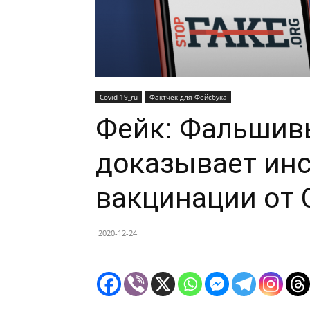
Covid-19_ru
Фактчек для Фейсбука
Фейк: Фальшив
доказывает ин
вакцинации от 
2020-12-24