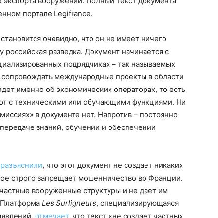
 экспорта вооружений. Полный текст документа
нном портале Legifrance.
 становится очевидно, что он не имеет ничего
у российская разведка. Документ начинается с
ециализированных подрядчиках – так называемых
т сопровождать международные проекты в области
идет именно об экономических операторах, то есть
ют с техническими или обучающими функциями. Ни
миссиях» в документе нет. Напротив – постоянно
 передаче знаний, обучении и обеспечении
е
разъяснили
, что этот документ не создает никаких
рое строго запрещает мошенничество во Франции.
 частные вооруженные структуры и не дает им
. Платформа
Les Surligneurs
, специализирующаяся
аявлений,
отмечает
, что текст «не создает частных