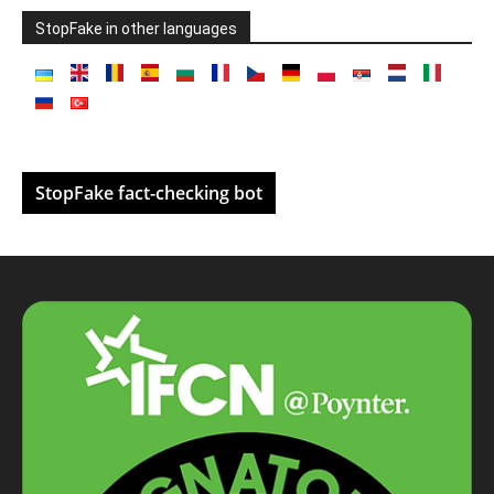
StopFake in other languages
StopFake fact-checking bot