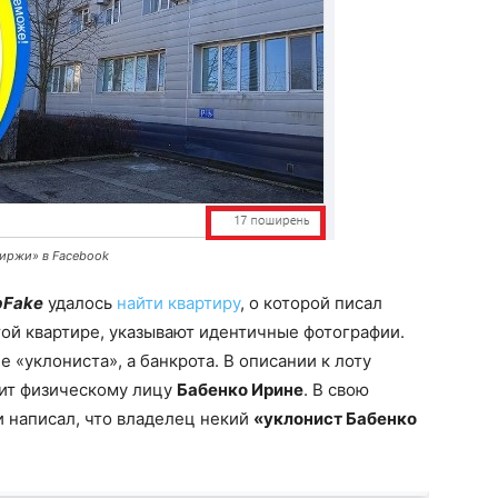
иржи» в Facebook
pFake
удалось
найти квартиру
, о которой писал
 той квартире, указывают идентичные фотографии.
е «уклониста», а банкрота. В описании к лоту
жит физическому лицу
Бабенко Ирине
. В свою
 написал, что владелец некий
«уклонист Бабенко