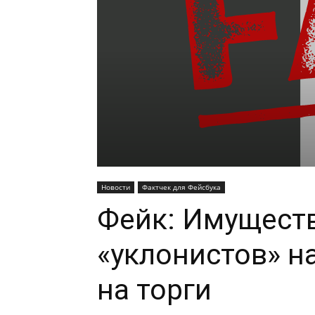
Новости
Фактчек для Фейсбука
Фейк: Имуществ
«уклонистов» н
на торги