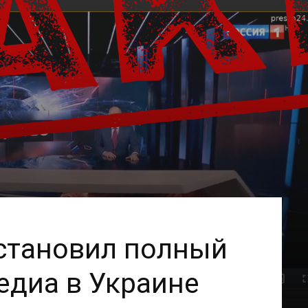
становил полный
едиа в Украине