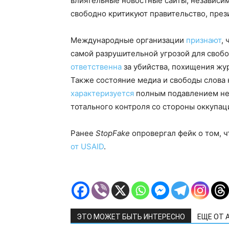
влиятельные новостные сайты, независи
свободно критикуют правительство, през
Международные организации
признают
,
самой разрушительной угрозой для свобо
ответственна
за убийства, похищения жу
Также состояние медиа и свободы слова
характеризуется
полным подавлением не
тотального контроля со стороны оккупа
Ранее
StopFake
опровергал фейк о том, 
от USAID
.
ЭТО МОЖЕТ БЫТЬ ИНТЕРЕСНО
ЕЩЕ ОТ 