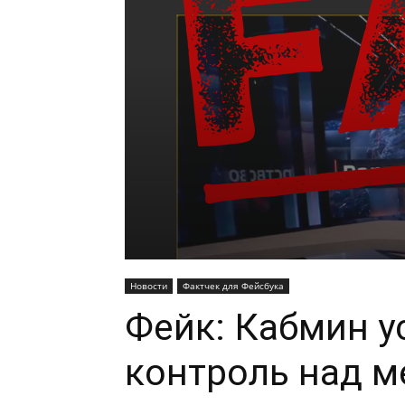
Новости
Фактчек для Фейсбука
Фейк: Кабмин у
контроль над м