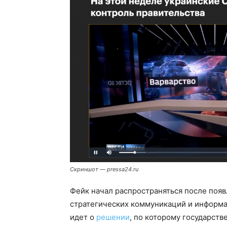
Скриншот — pressa24.ru
Фейк начал распространяться после поя
стратегических коммуникаций и информац
идет о
решении
, по которому государст