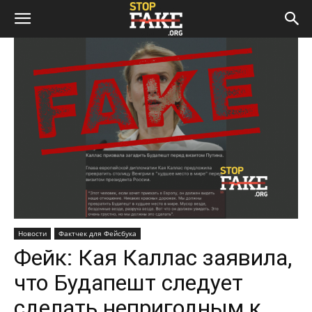
Новости
Фактчек для Фейсбука
Фейк: Кая Каллас заявила,
что Будапешт следует
сделать непригодным к