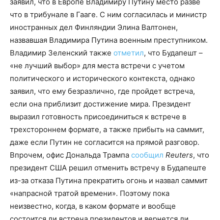
заявил, что в Европе Владимиру Путину место разве
что в трибунале в Гааге. С ним согласилась и министр
иностранных дел Финляндии Элина Валтонен,
назвавшая Владимира Путина военным преступником.
Владимир Зеленский также
отметил
, что Будапешт –
«не лучший выбор» для места встречи с учетом
политического и исторического контекста, однако
заявил, что ему безразлично, где пройдет встреча,
если она приблизит достижение мира. Президент
выразил готовность присоединиться к встрече в
трехстороннем формате, а также прибыть на саммит,
даже если Путин не согласится на прямой разговор.
Впрочем, офис Дональда Трампа
сообщил
Reuters
, что
президент США решил отменить встречу в Будапеште
из-за отказа Путина прекратить огонь и назвал саммит
«напрасной тратой времени». Поэтому пока
неизвестно, когда, в каком формате и вообще
состоится ли встреча президентов и вернется ли