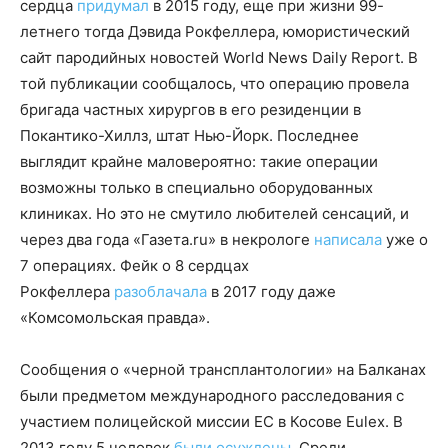
сердца
придумал
в 2015 году, еще при жизни 99-
летнего тогда Дэвида Рокфеллера, юмористический
сайт пародийных новостей World News Daily Report. В
той публикации сообщалось, что операцию провела
бригада частных хирургов в его резиденции в
Покантико-Хиллз, штат Нью-Йорк. Последнее
выглядит крайне маловероятно: такие операции
возможны только в специально оборудованных
клиниках. Но это не смутило любителей сенсаций, и
через два года «Газета.ru» в некрологе
написала
уже о
7 операциях. Фейк о 8 сердцах
Рокфеллера
разоблачала
в 2017 году даже
«Комсомольская правда».
Сообщения о «черной трансплантологии» на Балканах
были предметом международного расследования с
участием полицейской миссии ЕС в Косове Eulex. В
2013 году 5 человек
были осуждены
. Среди