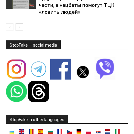
части, а нацбаты помогут ТЦК
«ловить людей»
StopFake — social media
StopFake in other languages