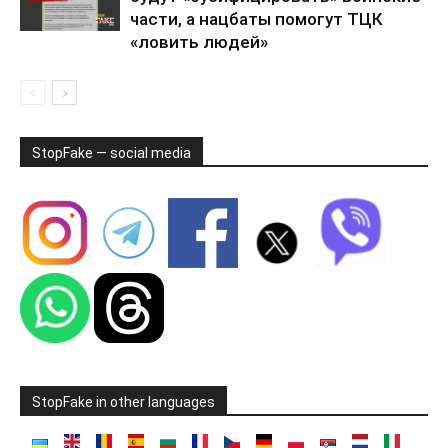
части, а нацбаты помогут ТЦК
«ловить людей»
StopFake — social media
StopFake in other languages