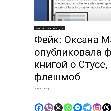
Фактчек для Фейсбука
Фейк: Оксана М
опубликовала 
книгой о Стусе,
флешмоб
2020-10-22