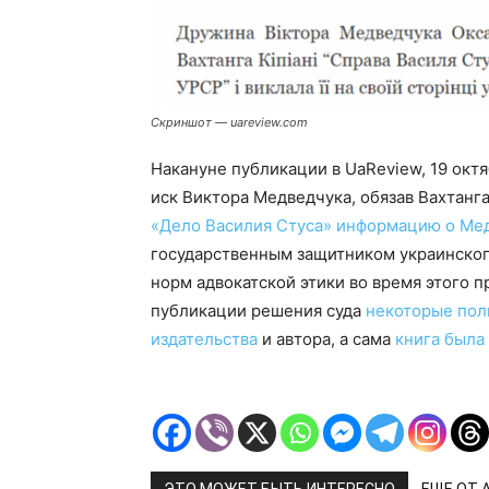
Скриншот — uareview.com
Накануне публикации в UaReview, 19 окт
иск Виктора Медведчука, обязав Вахтанг
«Дело Василия Стуса» информацию о Ме
государственным защитником украинског
норм адвокатской этики во время этого п
публикации решения суда
некоторые пол
издательства
и автора, а сама
книга была
ЭТО МОЖЕТ БЫТЬ ИНТЕРЕСНО
ЕЩЕ ОТ 