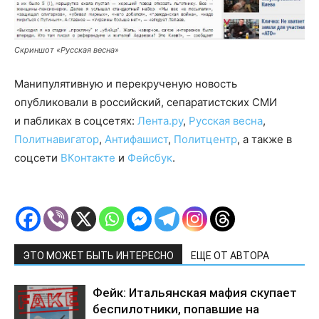
Скриншот «Русская весна»
Манипулятивную и перекрученую новость
опубликовали в российский, сепаратистских СМИ
и пабликах в соцсетях:
Лента.ру
,
Русская весна
,
Политнавигатор
,
Антифашист
,
Политцентр
, а также в
соцсети
ВКонтакте
и
Фейсбук
.
ЭТО МОЖЕТ БЫТЬ ИНТЕРЕСНО
ЕЩЕ ОТ АВТОРА
Фейк: Итальянская мафия скупает
беспилотники, попавшие на