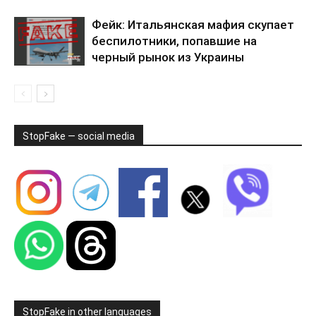
Фейк: Итальянская мафия скупает
беспилотники, попавшие на
черный рынок из Украины
StopFake — social media
StopFake in other languages