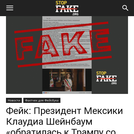
Новости
Фактчек для Фейсбука
Фейк: Президент Мексики
Клаудиа Шейнбаум
«обратилась к Трампу со