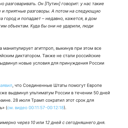
азговаривать. Он [Путин] говорит: у нас такие
е и приятные разговоры. А потом на следующую
а город и попадает – недавно, кажется, в дом
гим объектам. Куда бы они не ударили, люди
 манипулирует агитпроп, выкинув при этом все
ийским диктатором. Также не стали российские
выдвинул новые условия для принуждения России
заявил
, что Соединенные Штаты помогут Европе
акже выдвинул ультиматум России в течении 50 дней
аине. 28 июля Трамп сократил этот срок для
ь» (
см. видео 00:11:57-00:12:18
).
имерно через 10 или 12 дней с сегодняшнего дня.