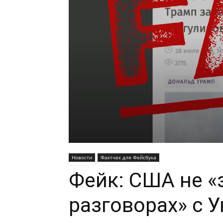
Новости
Фактчек для Фейсбука
Фейк: США не «
разговорах» с 