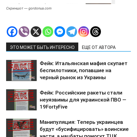
Скриншот — gordonua.com
ЭТО МОЖЕТ БЫТЬ ИНТЕРЕСНО
ЕЩЕ ОТ АВТОРА
Фейк: Итальянская мафия скупает
беспилотники, попавшие на
черный рынок из Украины
Фейк: Российские ракеты стали
неуязвимы для украинской ПВО —
19FortyFive
Манипуляция: Теперь украинцев
будут «бусифицировать» воинские
части, а нацбаты помогут ТЦК