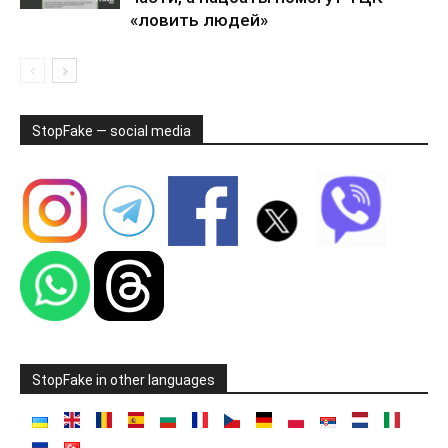
«ловить людей»
StopFake — social media
StopFake in other languages