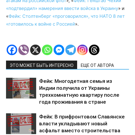
атакам на российской флот
»
,
«
Фейк: Генштаб Чехии
«подтвердил» намерения ввести войска в Украину
» и
«
Фейк: Столтенберг «проговорился», что НАТО 8 лет
«готовилось к войне с Россией
».
ЭТО МОЖЕТ БЫТЬ ИНТЕРЕСНО
ЕЩЕ ОТ АВТОРА
Фейк: Многодетная семья из
Индии получила от Украины
трехкомнатную квартиру после
года проживания в стране
Фейк: В прифронтовом Славянске
власти укладывают новый
асфальт вместо строительства