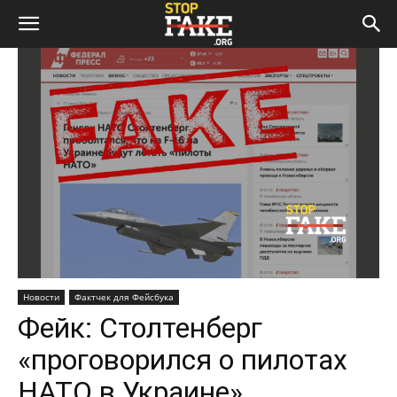
Новости
Фактчек для Фейсбука
Фейк: Столтенберг
«проговорился о пилотах
НАТО в Украине»