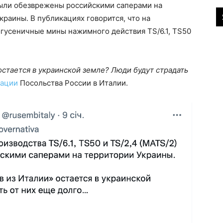
были обезврежены российскими саперами на
раины. В публикациях говорится, что на
огусеничные мины нажимного действия TS/6.1, ТS50
остается в украинской земле? Люди будут страдать
кации
Посольства России в Италии.