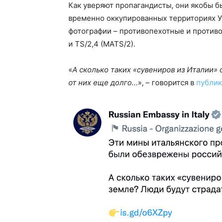
Как уверяют пропагандисты, они якобы 
временно оккупированных территориях Ук
фотографии – противопехотные и против
и TS/2,4 (MATS/2).
«
А сколько таких «сувениров из Италии» 
от них еще долго…
», – говорится в
публи