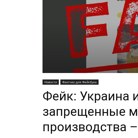
Новости
Фактчек для Фейсбука
Фейк: Украина 
запрещенные м
производства –