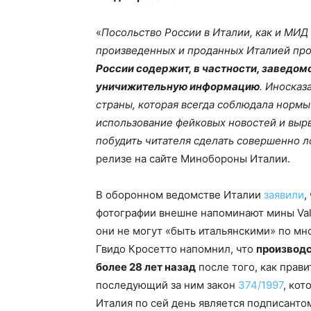
«
Посольство России в Италии, как и МИД Р
произведенных и проданных Италией пр
России содержит, в частности, заведом
уничижительную информацию
. Иносказ
страны, которая всегда соблюдала норм
использование фейковых новостей и вырв
побудить читателя сделать совершенно 
релизе на сайте Минобороны Италии.
В оборонном ведомстве Италии
заявили
,
фотографии внешне напоминают мины Vals
они не могут «быть итальянскими» по м
Гвидо Кросетто напомнил, что
производс
более 28 лет назад
после того, как прав
последующий за ним закон
374/1997
, кот
Италия по сей день является подписант