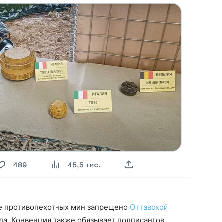
ие противопехотных мин запрещено
Оттавской
ода. Конвенция также обязывает подписантов