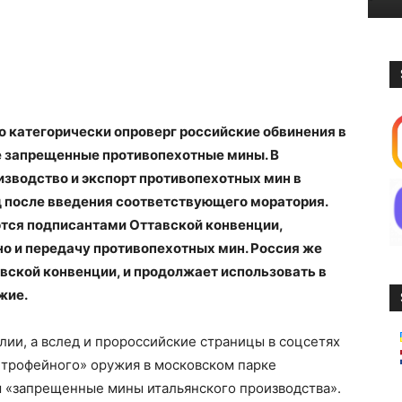
о категорически опроверг российские обвинения в
не запрещенные противопехотные мины. В
изводство и экспорт противопехотных мин в
д после введения соответствующего моратория.
яются подписантами Оттавской конвенции,
о и передачу противопехотных мин. Россия же
авской конвенции, и продолжает использовать в
жие.
лии, а вслед и пророссийские страницы в соцсетях
«трофейного» оружия в московском парке
ы «запрещенные мины итальянского производства».