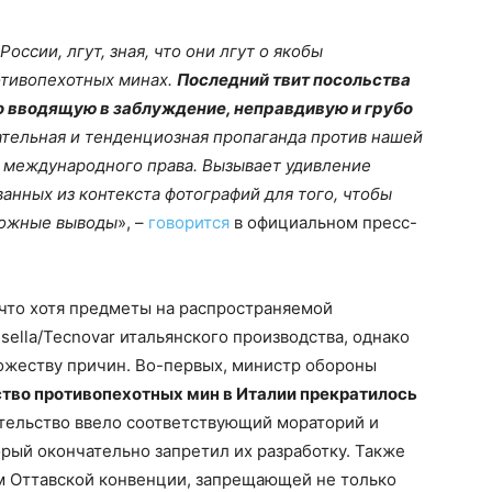
оссии, лгут, зная, что они лгут о якобы
отивопехотных минах.
Последний твит посольства
о вводящую в заблуждение, неправдивую и грубо
ательная и тенденциозная пропаганда против нашей
ы международного права. Вызывает удивление
анных из контекста фотографий для того, чтобы
ложные выводы
», –
говорится
в официальном пресс-
 что хотя предметы на распространяемой
ella/Tecnovar итальянского производства, однако
ножеству причин. Во-первых, министр обороны
тво противопехотных мин в Италии прекратилось
ительство ввело соответствующий мораторий и
орый окончательно запретил их разработку. Также
ом Оттавской конвенции, запрещающей не только