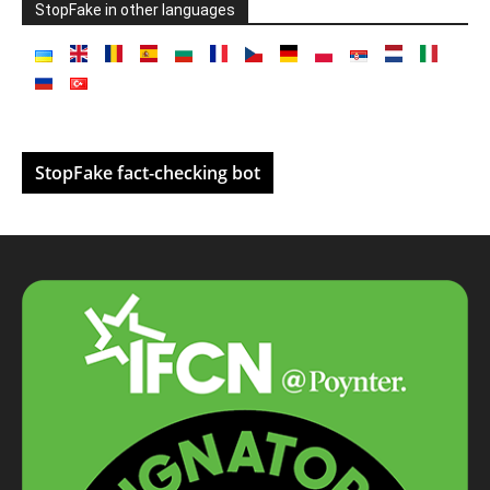
StopFake in other languages
StopFake fact-checking bot