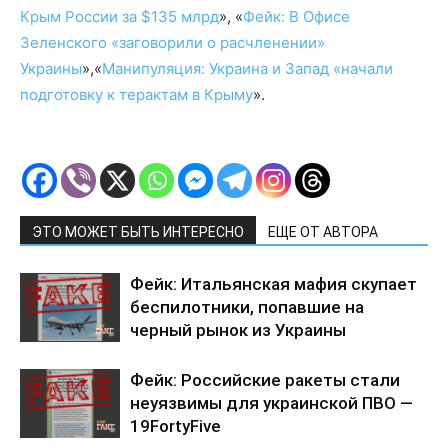
Крым России за $135 млрд
», «
Фейк: В Офисе
Зеленского «заговорили о расчленении»
Украины
»,«
Манипуляция: Украина и Запад «начали
подготовку к терактам в Крыму
».
ЭТО МОЖЕТ БЫТЬ ИНТЕРЕСНО
ЕЩЕ ОТ АВТОРА
Фейк: Итальянская мафия скупает
беспилотники, попавшие на
черный рынок из Украины
Фейк: Российские ракеты стали
неуязвимы для украинской ПВО —
19FortyFive