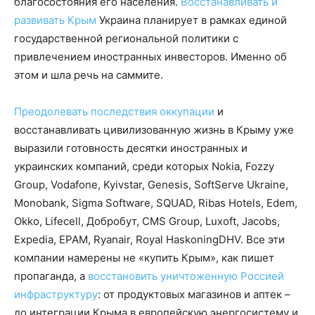
благосостояния его населения.
Восстанавливать и
развивать Крым
Украина планирует в рамках единой
государственной региональной политики с
привлечением иностранных инвесторов. Именно об
этом и шла речь на саммите.
Преодолевать последствия оккупации
и
восстанавливать цивилизованную жизнь в Крыму уже
выразили готовность десятки иностранных и
украинских компаний, среди которых Nokia, Fozzy
Group, Vodafone, Kyivstar, Genesis, SoftServe Ukraine,
Monobank, Sigma Software, SQUAD, Ribas Hotels, Edem,
Okko, Lifecell, Добробут, CMS Group, Luxoft, Jacobs,
Expedia, EPAM, Ryanair, Royal HaskoningDHV. Все эти
компании намерены не «купить Крым», как пишет
пропаганда, а
восстановить уничтоженную Россией
инфраструктуру
: от продуктовых магазинов и аптек –
до интеграции Крыма в европейскую энергосистему и