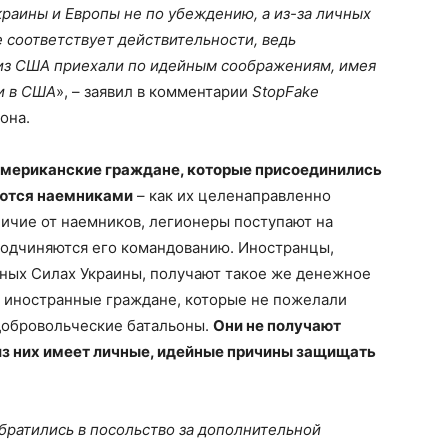
краины и Европы не по убеждению, а из-за личных
е соответствует действительности, ведь
из США приехали по идейным соображениям, имея
и в США
», – заявил в комментарии
StopFake
иона.
мериканские граждане, которые присоединились
яются наемниками
– как их целенаправленно
личие от наемников, легионеры поступают на
одчиняются его командованию. Иностранцы,
ных Силах Украины, получают такое же денежное
е иностранные граждане, которые не пожелали
 добровольческие батальоны.
Они не получают
из них имеет личные, идейные причины защищать
братились в посольство за дополнительной