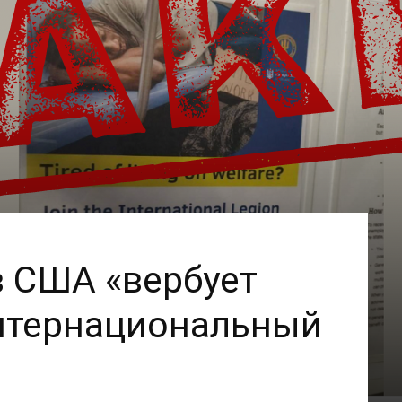
в США «вербует
нтернациональный