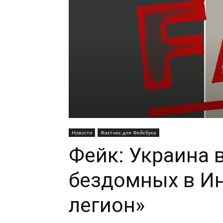
Новости
Фактчек для Фейсбука
Фейк: Украина 
бездомных в И
легион»