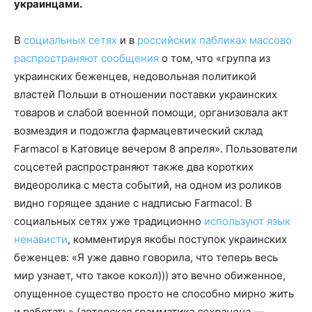
украинцами.
В
социальных сетях
и в
российских пабликах
массово
распространяют
сообщения
о том, что «группа из
украинских беженцев, недовольная политикой
властей Польши в отношении поставки украинских
товаров и слабой военной помощи, организовала акт
возмездия и подожгла фармацевтический склад
Farmacol в Катовице вечером 8 апреля». Пользователи
соцсетей распространяют также два коротких
видеоролика с места событий, на одном из роликов
видно горящее здание с надписью Farmacol. В
социальных сетях уже традиционно
используют язык
ненависти
, комментируя якобы поступок украинских
беженцев: «Я уже давно говорила, что теперь весь
мир узнает, что такое кокол))) это вечно обиженное,
опущенное существо просто не способно мирно жить
и работать» (
авторская грамматика сохранена —