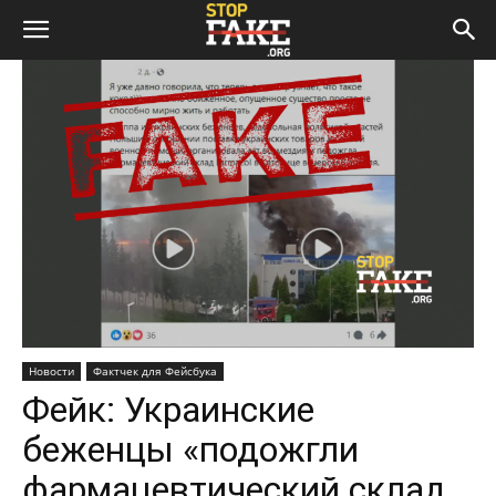
Новости
Фактчек для Фейсбука
Фейк: Украинские
беженцы «подожгли
фармацевтический склад