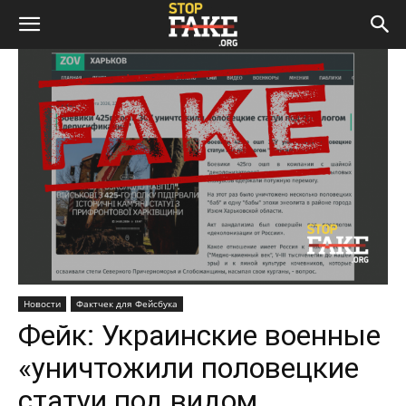
Новости
Фактчек для Фейсбука
Фейк: Украинские военные
«уничтожили половецкие
статуи под видом